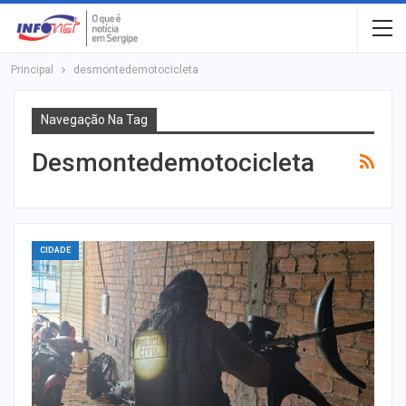
Principal
desmontedemotocicleta
Navegação Na Tag
Desmontedemotocicleta
CIDADE