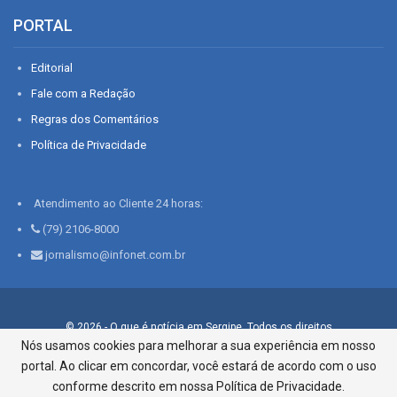
PORTAL
Editorial
Fale com a Redação
Regras dos Comentários
Política de Privacidade
Atendimento ao Cliente 24 horas:
(79) 2106-8000
jornalismo@infonet.com.br
© 2026 - O que é notícia em Sergipe. Todos os direitos
reservados.
Nós usamos cookies para melhorar a sua experiência em nosso
portal. Ao clicar em concordar, você estará de acordo com o uso
Infonet - Rua Monsenhor Silveira 276, Bairro São José |
Aracaju-SE, CEP 49015-030, Fone: 79.2106.8000 - CI Centro de
conforme descrito em nossa Política de Privacidade.