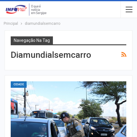
Principal
diamundialsemcarro
Navegação Na Tag
Diamundialsemcarro
CIDADE