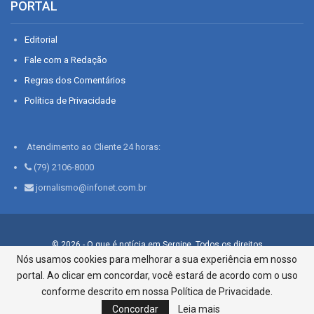
PORTAL
Editorial
Fale com a Redação
Regras dos Comentários
Política de Privacidade
Atendimento ao Cliente 24 horas:
(79) 2106-8000
jornalismo@infonet.com.br
© 2026 - O que é notícia em Sergipe. Todos os direitos
reservados.
Nós usamos cookies para melhorar a sua experiência em nosso
portal. Ao clicar em concordar, você estará de acordo com o uso
Infonet - Rua Monsenhor Silveira 276, Bairro São José |
Aracaju-SE, CEP 49015-030, Fone: 79.2106.8000 - CI Centro de
conforme descrito em nossa Política de Privacidade.
Informações LTDA
Concordar
Leia mais