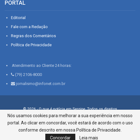
PORTAL
Editorial
Fale com a Redação
Regras dos Comentários
Política de Privacidade
Atendimento ao Cliente 24 horas:
(79) 2106-8000
jornalismo@infonet.com.br
© 2026 - O que é notícia em Sergipe. Todos os direitos
reservados.
Nós usamos cookies para melhorar a sua experiência em nosso
portal. Ao clicar em concordar, você estará de acordo com o uso
Infonet - Rua Monsenhor Silveira 276, Bairro São José |
Aracaju-SE, CEP 49015-030, Fone: 79.2106.8000 - CI Centro de
conforme descrito em nossa Política de Privacidade.
Informações LTDA
Concordar
Leia mais