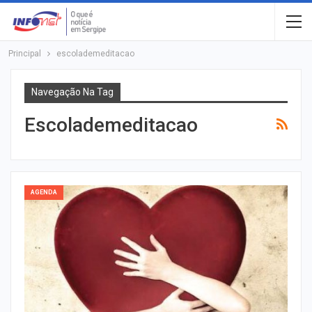
Principal
escolademeditacao
Navegação Na Tag
Escolademeditacao
AGENDA