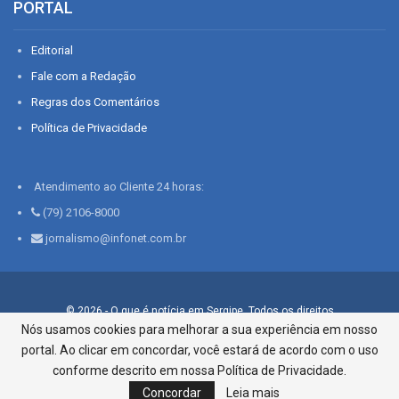
PORTAL
Editorial
Fale com a Redação
Regras dos Comentários
Política de Privacidade
Atendimento ao Cliente 24 horas:
(79) 2106-8000
jornalismo@infonet.com.br
© 2026 - O que é notícia em Sergipe. Todos os direitos
reservados.
Nós usamos cookies para melhorar a sua experiência em nosso
portal. Ao clicar em concordar, você estará de acordo com o uso
Infonet - Rua Monsenhor Silveira 276, Bairro São José |
Aracaju-SE, CEP 49015-030, Fone: 79.2106.8000 - CI Centro de
conforme descrito em nossa Política de Privacidade.
Informações LTDA
Concordar
Leia mais