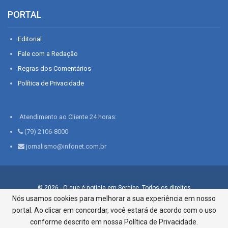
PORTAL
Editorial
Fale com a Redação
Regras dos Comentários
Política de Privacidade
Atendimento ao Cliente 24 horas:
(79) 2106-8000
jornalismo@infonet.com.br
© 2026 - O que é notícia em Sergipe. Todos os direitos
reservados.
Nós usamos cookies para melhorar a sua experiência em nosso
portal. Ao clicar em concordar, você estará de acordo com o uso
Infonet - Rua Monsenhor Silveira 276, Bairro São José |
Aracaju-SE, CEP 49015-030, Fone: 79.2106.8000 - CI Centro de
conforme descrito em nossa Política de Privacidade.