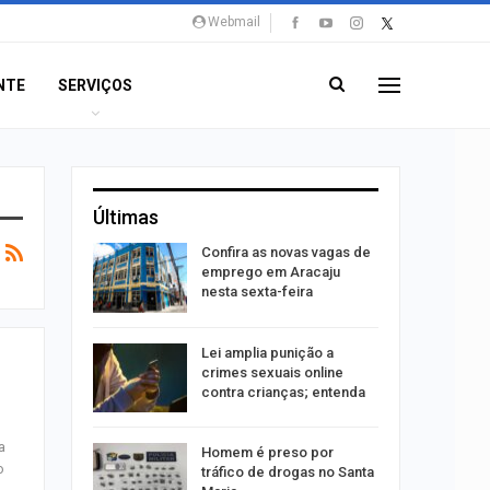
Webmail
NTE
SERVIÇOS
Últimas
sa após
Confira as novas vagas de
A e
emprego em Aracaju
entes…
nesta sexta-feira
acinação
Lei amplia punição a
a pessoas
crimes sexuais online
contra crianças; entenda
a
êndio é
Homem é preso por
o
te
tráfico de drogas no Santa