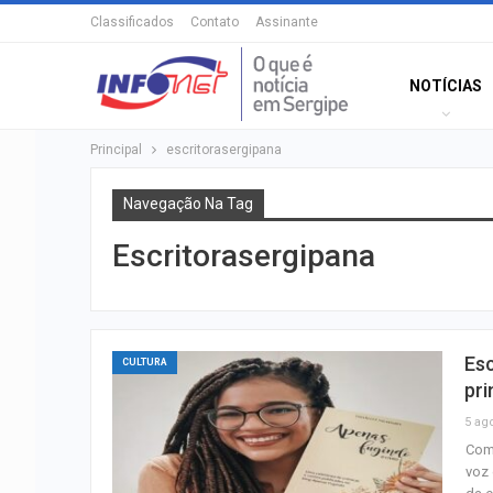
Classificados
Contato
Assinante
NOTÍCIAS
Principal
escritorasergipana
Navegação Na Tag
Escritorasergipana
Esc
CULTURA
pri
5 ag
Com
voz 