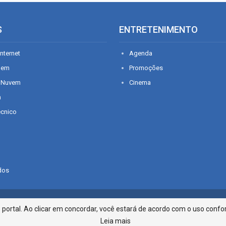
S
ENTRETENIMENTO
nternet
Agenda
gem
Promoções
 Nuvem
Cinema
n
écnico
dos
Infonet - Rua Monsenhor Silveira 2
ortal. Ao clicar em concordar, você estará de acordo com o uso confor
Leia mais