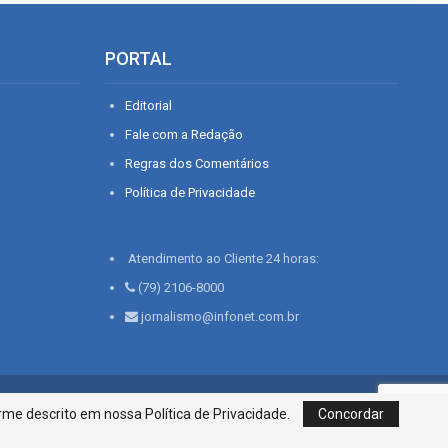
PORTAL
Editorial
Fale com a Redação
Regras dos Comentários
Política de Privacidade
Atendimento ao Cliente 24 horas:
(79) 2106-8000
jornalismo@infonet.com.br
76, Bairro São José | Aracaju-SE, CEP 49015-030, Fone: 79.2106.8000 - CI
me descrito em nossa Política de Privacidade.
Concordar
Centro de Informações LTDA