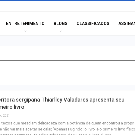
ENTRETENIMENTO
BLOGS
CLASSIFICADOS
ASSINA
TRT multa empre
advogada usar I
inventar preced
Aracaju amplia v
ritora sergipana Thiarlley Valadares apresenta seu
contra gripe par
meiro livro
acima de seis…
o, 2021
 textos que mesclam delicadeza com a potência de quem encontrou a própri
Princípio de inc
e não vai mais aceitar se calar, 'Apenas Fugindo: o livro' é o primeiro livro físic
registrado duran