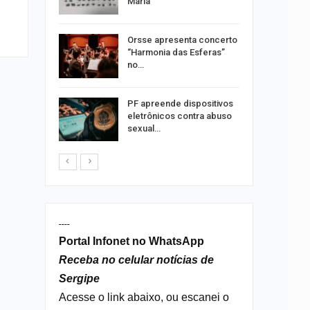
 Vila do…
Maria
ições para
Orsse apresenta concerto
 técnicos
“Harmonia das Esferas”
no…
 roubos
PF apreende dispositivos
termina
eletrônicos contra abuso
sexual…
----
Portal Infonet no WhatsApp
Receba no celular notícias de
Sergipe
Acesse o link abaixo, ou escanei o