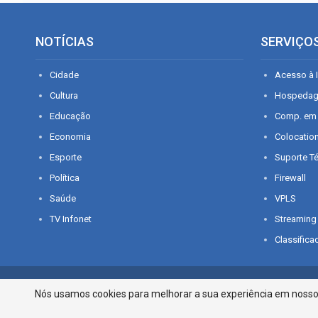
NOTÍCIAS
SERVIÇO
Cidade
Acesso à I
Cultura
Hospeda
Educação
Comp. em
Economia
Colocatio
Esporte
Suporte T
Política
Firewall
Saúde
VPLS
TV Infonet
Streaming
Classifica
© 2026 - O que é notícia em Sergipe. Todos os direitos reservados.
Nós usamos cookies para melhorar a sua experiência em nosso p