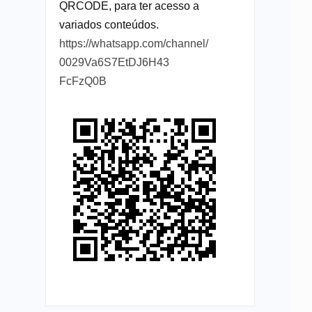
QRCODE, para ter acesso a
variados conteúdos.
https://whatsapp.com/channel/
0029Va6S7EtDJ6H43
FcFzQ0B