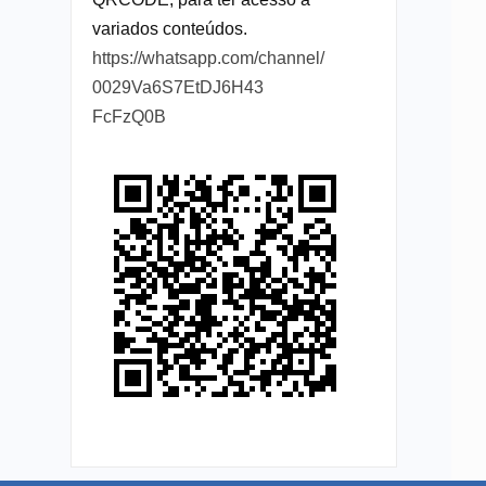
variados conteúdos.
https://whatsapp.com/channel/
0029Va6S7EtDJ6H43
FcFzQ0B