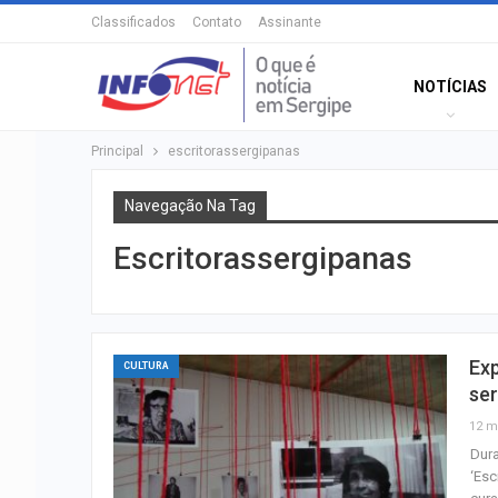
Classificados
Contato
Assinante
NOTÍCIAS
Principal
escritorassergipanas
Navegação Na Tag
Escritorassergipanas
Exp
CULTURA
se
12 m
Dura
‘Esc