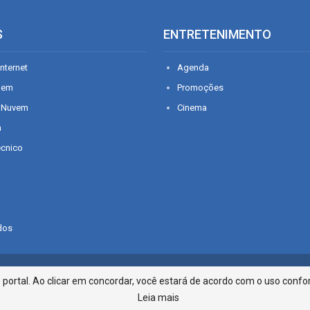
S
ENTRETENIMENTO
nternet
Agenda
gem
Promoções
 Nuvem
Cinema
n
écnico
dos
Infonet - Rua Monsenhor Silveira 2
ortal. Ao clicar em concordar, você estará de acordo com o uso confor
Leia mais