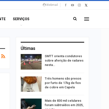
Webmail
NTE
SERVIÇOS
Últimas
stam por
SMTT orienta condutores
queiam
sobre aferição de radares
rro
nesta…
recebe
Três homens são presos
o projeto
por furto de 17kg de fios
de cobre em Capela
o
alhães é
Mais de 830 mil celulares
o na Praia
foram subtraídos em 2025,