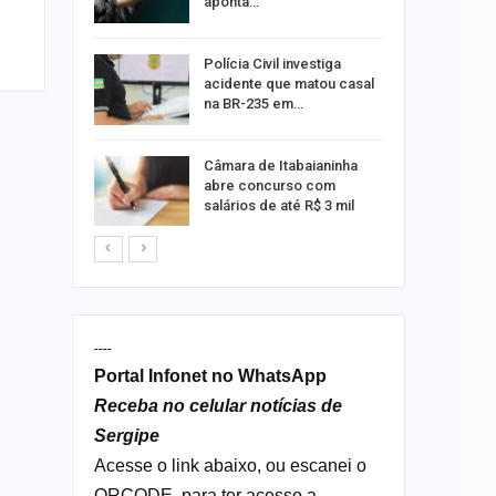
aponta…
 exame de
Polícia Civil investiga
português
acidente que matou casal
na BR-235 em…
s morre
Câmara de Itabaianinha
nto na SE-
abre concurso com
salários de até R$ 3 mil
----
Portal Infonet no WhatsApp
Receba no celular notícias de
Sergipe
Acesse o link abaixo, ou escanei o
QRCODE, para ter acesso a