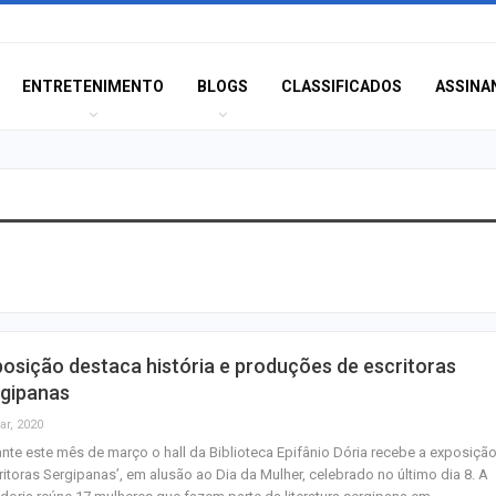
ENTRETENIMENTO
BLOGS
CLASSIFICADOS
ASSINA
Moradores prote
melhorias e blo
rodovia em Soco
Bairro América 
osição destaca história e produções de escritoras
décima edição d
rgipanas
‘Tamo…
ar, 2020
nte este mês de março o hall da Biblioteca Epifânio Dória recebe a exposiçã
Pinguim-de-mag
ritoras Sergipanas’, em alusão ao Dia da Mulher, celebrado no último dia 8. A
encontrado mort