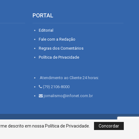
PORTAL
Editorial
Fale com a Redação
Regras dos Comentários
Política de Privacidade
Atendimento ao Cliente 24 horas:
(79) 2106-8000
jornalismo@infonet.com.br
76, Bairro São José | Aracaju-SE, CEP 49015-030, Fone: 79.2106.8000 - CI
me descrito em nossa Política de Privacidade.
Concordar
Centro de Informações LTDA