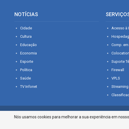
NOTÍCIAS
SERVIÇO
Cidade
Acesso à I
Cultura
Hospeda
Educação
Comp. em
Economia
Colocatio
Esporte
Suporte T
Política
Firewall
Saúde
VPLS
TV Infonet
Streaming
Classifica
© 2026 - O que é notícia em Sergipe. Todos os direitos reservados.
Nós usamos cookies para melhorar a sua experiência em nosso p