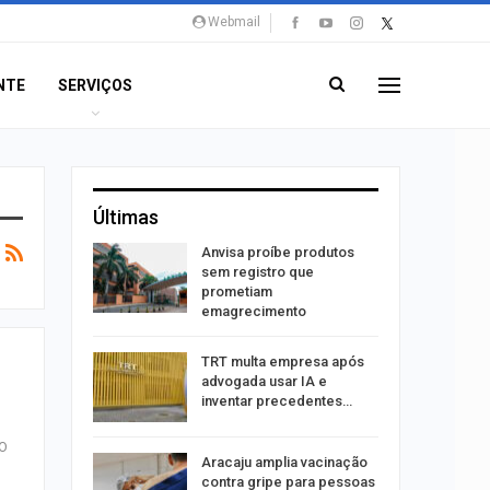
Webmail
NTE
SERVIÇOS
Últimas
aninha
Anvisa proíbe produtos
com
sem registro que
 3 mil
prometiam
emagrecimento
tabaiana
TRT multa empresa após
o em
advogada usar IA e
ia dos…
inventar precedentes…
 O
traz a
Aracaju amplia vacinação
contra gripe para pessoas