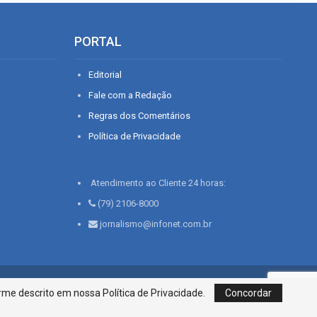
PORTAL
Editorial
Fale com a Redação
Regras dos Comentários
Política de Privacidade
Atendimento ao Cliente 24 horas:
(79) 2106-8000
jornalismo@infonet.com.br
76, Bairro São José | Aracaju-SE, CEP 49015-030, Fone: 79.2106.8000 - CI
me descrito em nossa Política de Privacidade.
Concordar
Centro de Informações LTDA