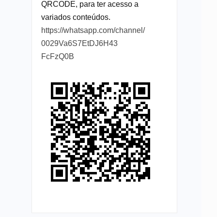
QRCODE, para ter acesso a
variados conteúdos.
https://whatsapp.com/channel/
0029Va6S7EtDJ6H43
FcFzQ0B