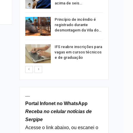
acima de seis…
rca de 104
Princípio de incêndio é
oas
registrado durante
rar…
desmontagem da Vila do…
por
IFS reabre inscrições para
co de
vagas em cursos técnicos
to
e de graduação
----
Portal Infonet no WhatsApp
Receba no celular notícias de
Sergipe
Acesse o link abaixo, ou escanei o