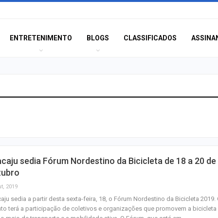
ENTRETENIMENTO
BLOGS
CLASSIFICADOS
ASSINA
Câmara de Itabai
abre concurso 
salários de até R$
Filarmônica de I
caju sedia Fórum Nordestino da Bicicleta de 18 a 20 de
realiza concert
tubro
homenagem ao D
t, 2019
aju sedia a partir desta sexta-feira, 18, o Fórum Nordestino da Bicicleta 2019.
Maurício Manieri 
to terá a participação de coletivos e organizações que promovem a bicicleta
Aracaju a turnê