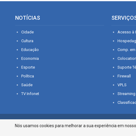
NOTÍCIAS
SERVIÇO
Cidade
Acesso à I
Cultura
Hospeda
Educação
Comp. em
Economia
Colocatio
Esporte
Suporte T
Política
Firewall
Saúde
VPLS
TV Infonet
Streaming
Classifica
© 2026 - O que é notícia em Sergipe. Todos os direitos reservados.
Nós usamos cookies para melhorar a sua experiência em nosso p