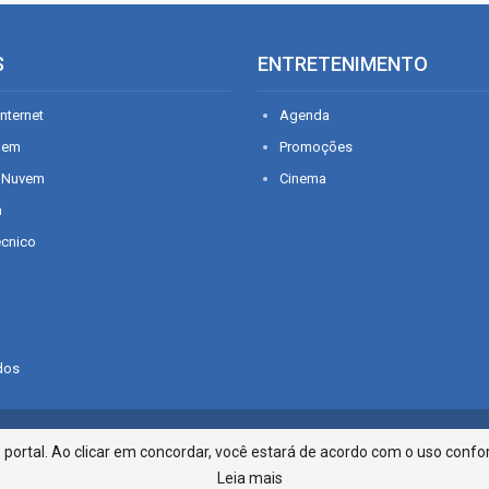
S
ENTRETENIMENTO
nternet
Agenda
gem
Promoções
 Nuvem
Cinema
n
écnico
dos
Infonet - Rua Monsenhor Silveira 2
ortal. Ao clicar em concordar, você estará de acordo com o uso confor
Leia mais