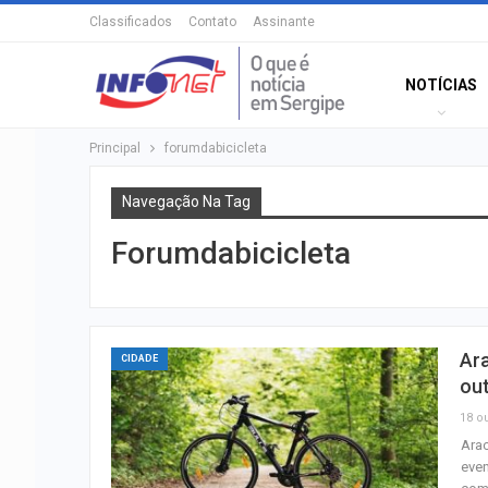
Classificados
Contato
Assinante
NOTÍCIAS
Principal
forumdabicicleta
Navegação Na Tag
Forumdabicicleta
Ara
CIDADE
ou
18 ou
Arac
even