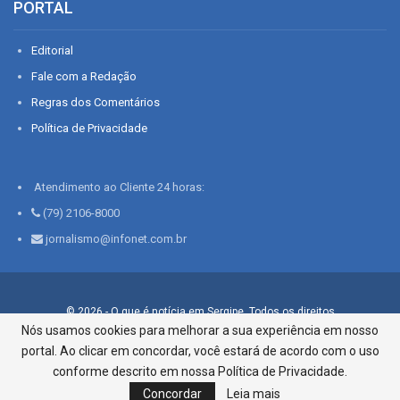
PORTAL
Editorial
Fale com a Redação
Regras dos Comentários
Política de Privacidade
Atendimento ao Cliente 24 horas:
(79) 2106-8000
jornalismo@infonet.com.br
© 2026 - O que é notícia em Sergipe. Todos os direitos
reservados.
Nós usamos cookies para melhorar a sua experiência em nosso
portal. Ao clicar em concordar, você estará de acordo com o uso
Infonet - Rua Monsenhor Silveira 276, Bairro São José |
Aracaju-SE, CEP 49015-030, Fone: 79.2106.8000 - CI Centro de
conforme descrito em nossa Política de Privacidade.
Informações LTDA
Concordar
Leia mais