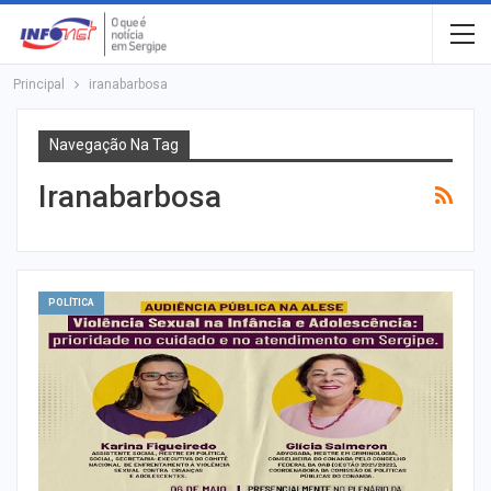
Principal
iranabarbosa
Navegação Na Tag
Iranabarbosa
POLÍTICA