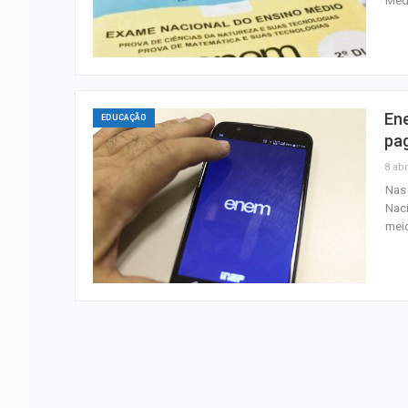
Médi
Ene
EDUCAÇÃO
pa
8 abr
Nas 
Naci
mei