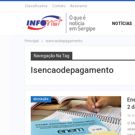
Classificados
Contato
Assinante
NOTÍCIAS
Principal
isencaodepagamento
Navegação Na Tag
Isencaodepagamento
Ene
EDUCAÇÃO
2 d
26 ab
O Mi
inte