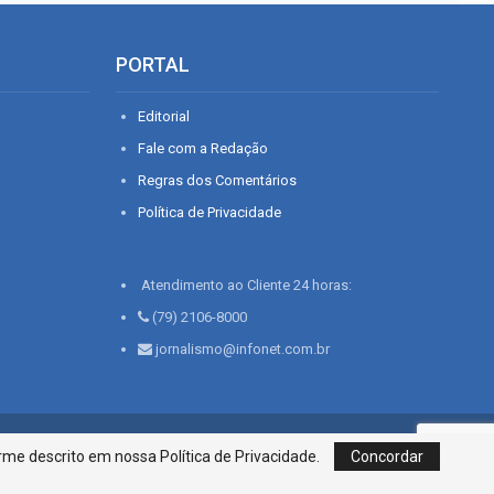
PORTAL
Editorial
Fale com a Redação
Regras dos Comentários
Política de Privacidade
Atendimento ao Cliente 24 horas:
(79) 2106-8000
jornalismo@infonet.com.br
76, Bairro São José | Aracaju-SE, CEP 49015-030, Fone: 79.2106.8000 - CI
me descrito em nossa Política de Privacidade.
Concordar
Centro de Informações LTDA