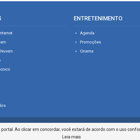
S
ENTRETENIMENTO
nternet
Agenda
gem
Promoções
 Nuvem
Cinema
n
écnico
dos
Infonet - Rua Monsenhor Silveira 2
ortal. Ao clicar em concordar, você estará de acordo com o uso confor
Leia mais