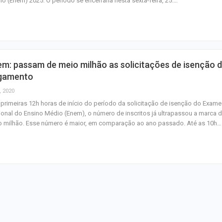
o (Enem) 2025. O período se encerraria nesta sexta-feira, 25.…
homenagem ao D
Maurício Manieri 
Aracaju a turnê
Inesquecível
m: passam de meio milhão as solicitações de isenção 
Dia dos Pais: ce
gamento
milhões de pess
, 2020
pretendem comp
primeiras 12h horas de início do período da solicitação de isenção do Exame
onal do Ensino Médio (Enem), o número de inscritos já ultrapassou a marca 
o milhão. Esse número é maior, em comparação ao ano passado. Até as 10h…