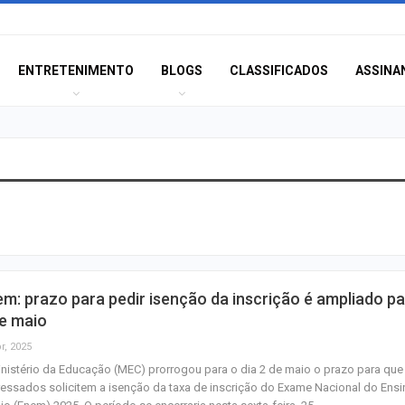
ENTRETENIMENTO
BLOGS
CLASSIFICADOS
ASSINA
Polícia Civil inve
acidente que ma
na BR-235 em…
Câmara de Itabai
m: prazo para pedir isenção da inscrição é ampliado p
abre concurso 
e maio
salários de até R$
r, 2025
nistério da Educação (MEC) prorrogou para o dia 2 de maio o prazo para que
Filarmônica de I
ressados solicitem a isenção da taxa de inscrição do Exame Nacional do Ens
realiza concert