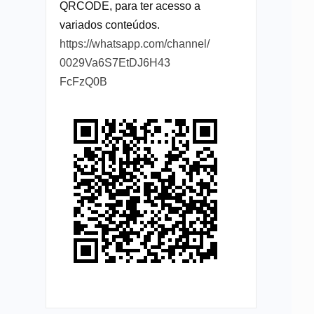
QRCODE, para ter acesso a
variados conteúdos.
https://whatsapp.com/channel/
0029Va6S7EtDJ6H43
FcFzQ0B