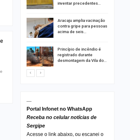
ia dos…
inventar precedentes…
traz a
Aracaju amplia vacinação
contra gripe para pessoas
acima de seis…
de
rca de 104
Princípio de incêndio é
oas
registrado durante
rar…
desmontagem da Vila do…
de
----
Portal Infonet no WhatsApp
Receba no celular notícias de
Sergipe
Acesse o link abaixo, ou escanei o