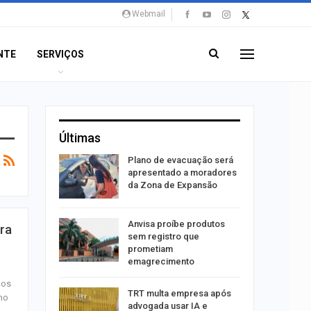
Webmail
NTE
SERVIÇOS
Últimas
stiga
Plano de evacuação será
tou casal
apresentado a moradores
da Zona de Expansão
aninha
Anvisa proíbe produtos
ara
com
sem registro que
 3 mil
prometiam
emagrecimento
 os
tabaiana
TRT multa empresa após
ino
o em
advogada usar IA e