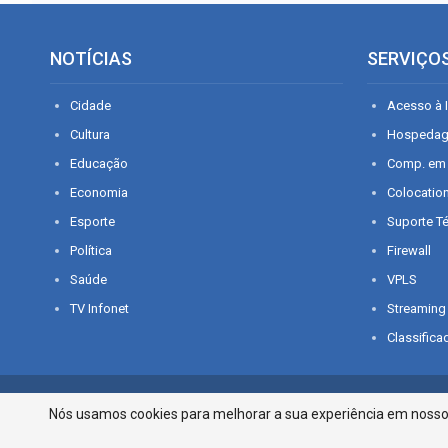
NOTÍCIAS
SERVIÇO
Cidade
Acesso à I
Cultura
Hospeda
Educação
Comp. em
Economia
Colocatio
Esporte
Suporte T
Política
Firewall
Saúde
VPLS
TV Infonet
Streaming
Classifica
© 2026 - O que é notícia em Sergipe. Todos os direitos reservados.
Nós usamos cookies para melhorar a sua experiência em nosso p