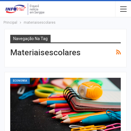
Principal
materiaisescolares
Navegação Na Tag
Materiaisescolares
ECONOMIA