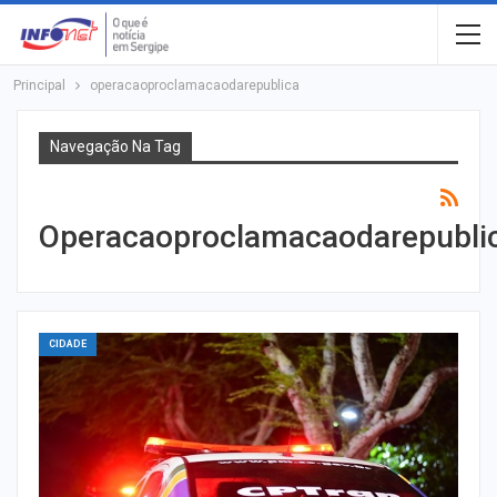
Principal
operacaoproclamacaodarepublica
Navegação Na Tag
Operacaoproclamacaodarepubli
CIDADE