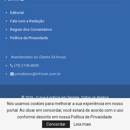
Editorial
Fale com a Redação
Regras dos Comentários
Política de Privacidade
Atendimento ao Cliente 24 horas:
(79) 2106-8000
jornalismo@infonet.com.br
© 2026 - O que é notícia em Sergipe. Todos os direitos
reservados.
Nós usamos cookies para melhorar a sua experiência em nosso
portal. Ao clicar em concordar, você estará de acordo com o uso
Infonet - Rua Monsenhor Silveira 276, Bairro São José |
Aracaju-SE, CEP 49015-030, Fone: 79.2106.8000 - CI Centro de
conforme descrito em nossa Política de Privacidade.
Informações LTDA
Concordar
Leia mais