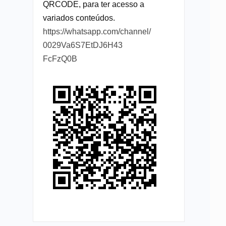
QRCODE, para ter acesso a
variados conteúdos.
https://whatsapp.com/channel/
0029Va6S7EtDJ6H43
FcFzQ0B