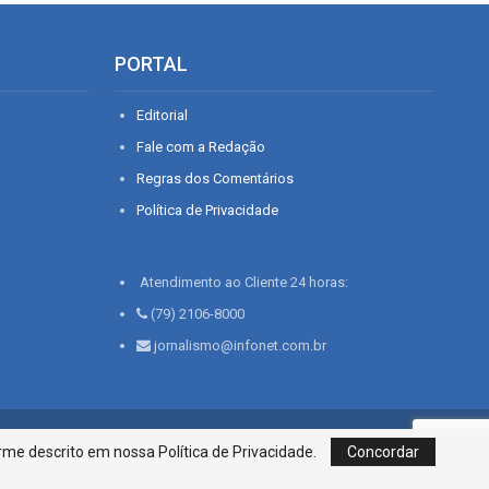
PORTAL
Editorial
Fale com a Redação
Regras dos Comentários
Política de Privacidade
Atendimento ao Cliente 24 horas:
(79) 2106-8000
jornalismo@infonet.com.br
76, Bairro São José | Aracaju-SE, CEP 49015-030, Fone: 79.2106.8000 - CI
me descrito em nossa Política de Privacidade.
Concordar
Centro de Informações LTDA