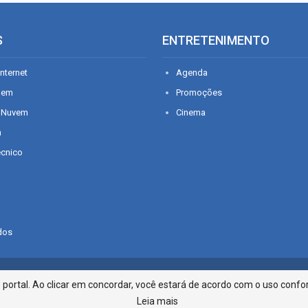
S
ENTRETENIMENTO
nternet
Agenda
gem
Promoções
 Nuvem
Cinema
n
écnico
dos
Infonet - Rua Monsenhor Silveira 2
ortal. Ao clicar em concordar, você estará de acordo com o uso confor
Leia mais