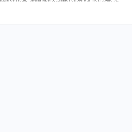
cipal de saúde, Polyana Ribeiro, cunhada da prefeita Hilda Ribeiro. A…
Inesquecível
Dia dos Pais: ce
milhões de pess
pretendem comp
Homem é preso 
suspeita de tráfi
drogas em Lagar