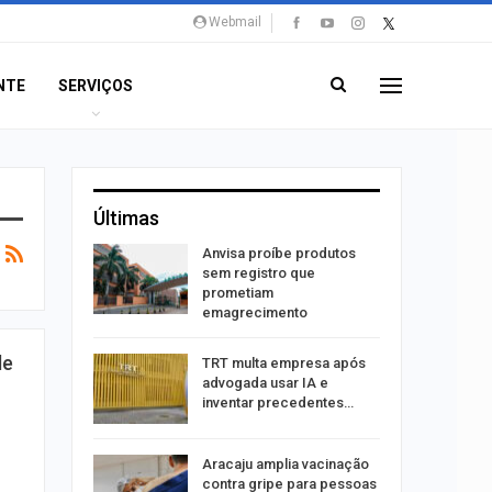
Webmail
NTE
SERVIÇOS
Últimas
aninha
Anvisa proíbe produtos
com
sem registro que
 3 mil
prometiam
emagrecimento
tabaiana
de
TRT multa empresa após
o em
advogada usar IA e
ia dos…
inventar precedentes…
traz a
Aracaju amplia vacinação
contra gripe para pessoas