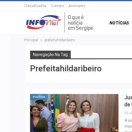
Classificados
Contato
Assinante
NOTÍCIAS
Principal
prefeitahildaribeiro
Navegação Na Tag
Prefeitahildaribeiro
Jus
POLÍTICA
de
25 se
A ju
impr