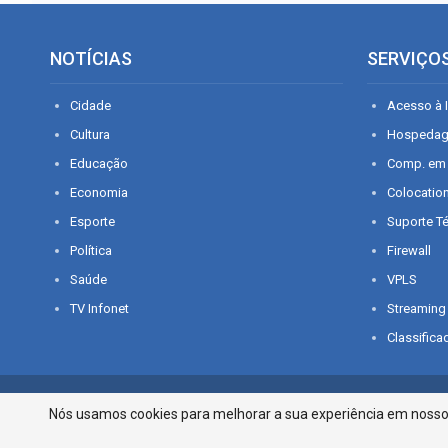
NOTÍCIAS
SERVIÇO
Cidade
Acesso à I
Cultura
Hospeda
Educação
Comp. em
Economia
Colocatio
Esporte
Suporte T
Política
Firewall
Saúde
VPLS
TV Infonet
Streaming
Classifica
© 2026 - O que é notícia em Sergipe. Todos os direitos reservados.
Nós usamos cookies para melhorar a sua experiência em nosso p