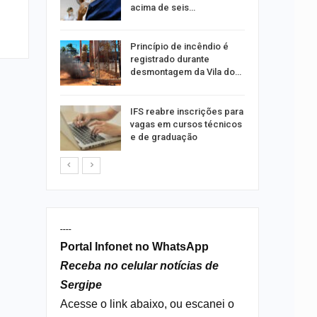
acima de seis…
rca de 104
Princípio de incêndio é
oas
registrado durante
rar…
desmontagem da Vila do…
por
IFS reabre inscrições para
co de
vagas em cursos técnicos
to
e de graduação
----
Portal Infonet no WhatsApp
Receba no celular notícias de
Sergipe
Acesse o link abaixo, ou escanei o