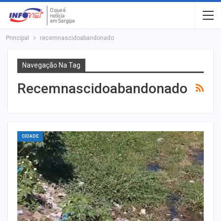
Principal
recemnascidoabandonado
Navegação Na Tag
Recemnascidoabandonado
CIDADE