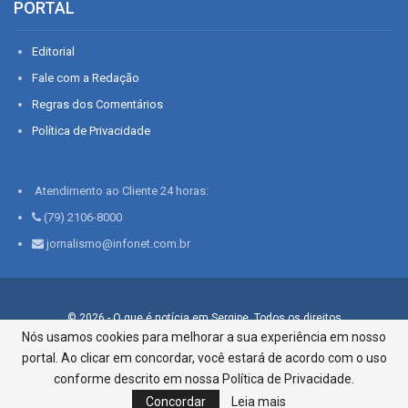
PORTAL
Editorial
Fale com a Redação
Regras dos Comentários
Política de Privacidade
Atendimento ao Cliente 24 horas:
(79) 2106-8000
jornalismo@infonet.com.br
© 2026 - O que é notícia em Sergipe. Todos os direitos
reservados.
Nós usamos cookies para melhorar a sua experiência em nosso
portal. Ao clicar em concordar, você estará de acordo com o uso
Infonet - Rua Monsenhor Silveira 276, Bairro São José |
Aracaju-SE, CEP 49015-030, Fone: 79.2106.8000 - CI Centro de
conforme descrito em nossa Política de Privacidade.
Informações LTDA
Concordar
Leia mais