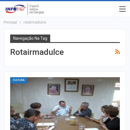
Principal
rotairmadulce
Navegação Na Tag
Rotairmadulce
CULTURA