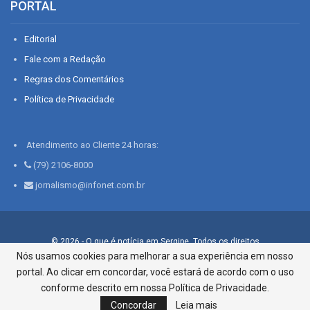
PORTAL
Editorial
Fale com a Redação
Regras dos Comentários
Política de Privacidade
Atendimento ao Cliente 24 horas:
(79) 2106-8000
jornalismo@infonet.com.br
© 2026 - O que é notícia em Sergipe. Todos os direitos
reservados.
Nós usamos cookies para melhorar a sua experiência em nosso
portal. Ao clicar em concordar, você estará de acordo com o uso
Infonet - Rua Monsenhor Silveira 276, Bairro São José |
Aracaju-SE, CEP 49015-030, Fone: 79.2106.8000 - CI Centro de
conforme descrito em nossa Política de Privacidade.
Informações LTDA
Concordar
Leia mais