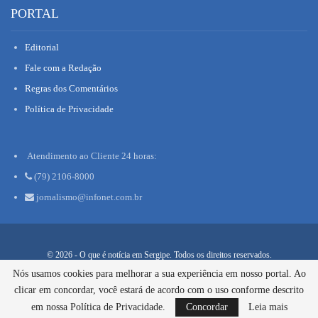
PORTAL
Editorial
Fale com a Redação
Regras dos Comentários
Política de Privacidade
Atendimento ao Cliente 24 horas:
(79) 2106-8000
jornalismo@infonet.com.br
© 2026 - O que é notícia em Sergipe. Todos os direitos reservados.
Nós usamos cookies para melhorar a sua experiência em nosso portal. Ao
Infonet - Rua Monsenhor Silveira 276, Bairro São José | Aracaju-SE,
CEP 49015-030, Fone: 79.2106.8000 - CI Centro de Informações
clicar em concordar, você estará de acordo com o uso conforme descrito
LTDA
em nossa Política de Privacidade.
Concordar
Leia mais