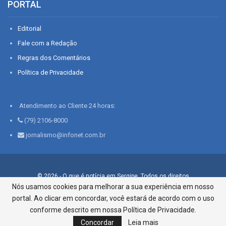
PORTAL
Editorial
Fale com a Redação
Regras dos Comentários
Política de Privacidade
Atendimento ao Cliente 24 horas:
(79) 2106-8000
jornalismo@infonet.com.br
© 2026 - O que é notícia em Sergipe. Todos os direitos
reservados.
Nós usamos cookies para melhorar a sua experiência em nosso
portal. Ao clicar em concordar, você estará de acordo com o uso
Infonet - Rua Monsenhor Silveira 276, Bairro São José |
Aracaju-SE, CEP 49015-030, Fone: 79.2106.8000 - CI Centro de
conforme descrito em nossa Política de Privacidade.
Informações LTDA
Concordar
Leia mais