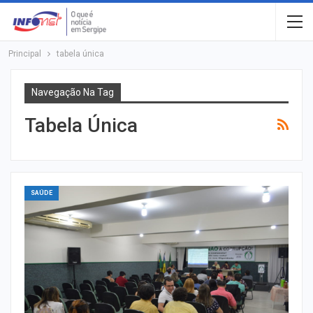
Principal
tabela única
Navegação Na Tag
Tabela Única
SAÚDE