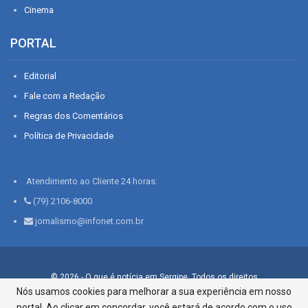
Cinema
PORTAL
Editorial
Fale com a Redação
Regras dos Comentários
Política de Privacidade
Atendimento ao Cliente 24 horas:
(79) 2106-8000
jornalismo@infonet.com.br
© 2026 - O que é notícia em Sergipe. Todos os direitos
reservados.
Nós usamos cookies para melhorar a sua experiência em nosso
portal. Ao clicar em concordar, você estará de acordo com o uso