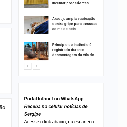
ia dos…
inventar precedentes…
traz a
Aracaju amplia vacinação
contra gripe para pessoas
acima de seis…
rca de 104
Princípio de incêndio é
oas
registrado durante
rar…
desmontagem da Vila do…
----
Portal Infonet no WhatsApp
Receba no celular notícias de
ção
Sergipe
Acesse o link abaixo, ou escanei o