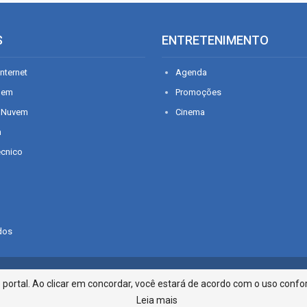
S
ENTRETENIMENTO
nternet
Agenda
gem
Promoções
 Nuvem
Cinema
n
écnico
dos
Infonet - Rua Monsenhor Silveira 2
ortal. Ao clicar em concordar, você estará de acordo com o uso confor
Leia mais