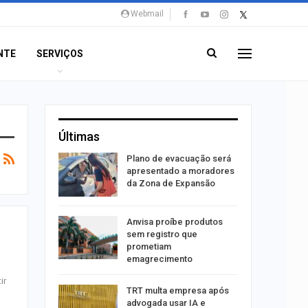
Webmail
NTE
SERVIÇOS
Últimas
stiga
Plano de evacuação será
tou casal
apresentado a moradores
da Zona de Expansão
aninha
Anvisa proíbe produtos
com
sem registro que
 3 mil
prometiam
emagrecimento
ir
tabaiana
TRT multa empresa após
o em
advogada usar IA e