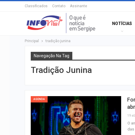
Classificados
Contato
Assinante
NOTÍCIAS
Principal
tradição junina
Navegação Na Tag
Tradição Junina
For
AGENDA
abr
19 ab
O ar
das