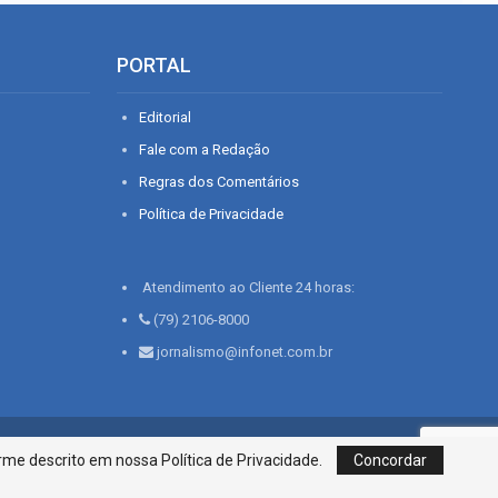
PORTAL
Editorial
Fale com a Redação
Regras dos Comentários
Política de Privacidade
Atendimento ao Cliente 24 horas:
(79) 2106-8000
jornalismo@infonet.com.br
76, Bairro São José | Aracaju-SE, CEP 49015-030, Fone: 79.2106.8000 - CI
me descrito em nossa Política de Privacidade.
Concordar
Centro de Informações LTDA