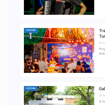
Tr
CULTURA
Tur
31 ou
Prog
Bob
Gal
CULTURA
27 m
A Ga