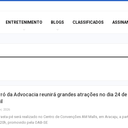
ENTRETENIMENTO
BLOGS
CLASSIFICADOS
ASSINA
Polícia Civil inve
acidente que ma
na BR-235 em…
Câmara de Itabai
ró da Advocacia reunirá grandes atrações no dia 24 de
abre concurso 
il
salários de até R$
r, 2026
rasta-pé será realizado no Centro de Convenções AM Malls, em Aracaju, a part
Filarmônica de I
 20h, promovido pela OAB-SE
realiza concert