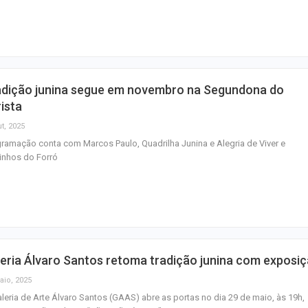
homenagem ao D
Maurício Manieri 
Aracaju a turnê
Inesquecível
adição junina segue em novembro na Segundona do
Dia dos Pais: ce
ista
milhões de pess
t, 2025
pretendem comp
ramação conta com Marcos Paulo, Quadrilha Junina e Alegria de Viver e
inhos do Forró
eria Álvaro Santos retoma tradição junina com exposi
aio, 2025
leria de Arte Álvaro Santos (GAAS) abre as portas no dia 29 de maio, às 19h,