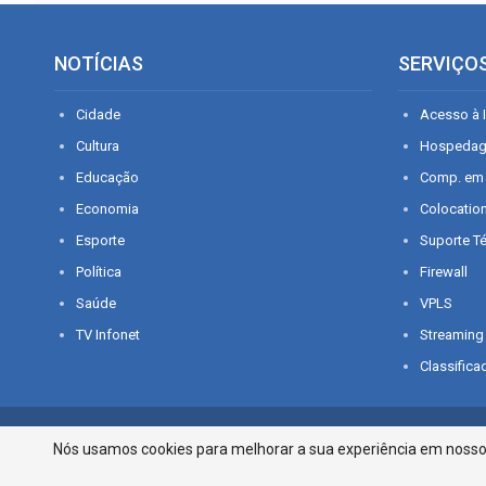
NOTÍCIAS
SERVIÇO
Cidade
Acesso à I
Cultura
Hospeda
Educação
Comp. em
Economia
Colocatio
Esporte
Suporte T
Política
Firewall
Saúde
VPLS
TV Infonet
Streaming
Classifica
© 2026 - O que é notícia em Sergipe. Todos os direitos reservados.
Nós usamos cookies para melhorar a sua experiência em nosso p