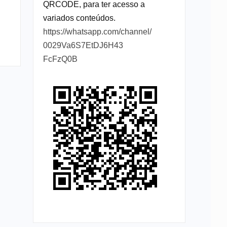
QRCODE, para ter acesso a
variados conteúdos.
https://whatsapp.com/channel/
0029Va6S7EtDJ6H43
FcFzQ0B