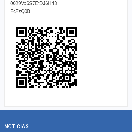
0029Va6S7EtDJ6H43
FcFzQ0B
NOTÍCIAS