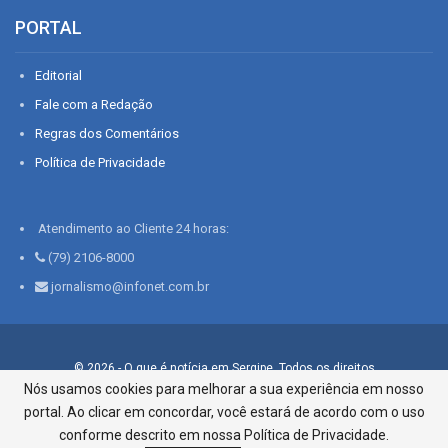
PORTAL
Editorial
Fale com a Redação
Regras dos Comentários
Política de Privacidade
Atendimento ao Cliente 24 horas:
(79) 2106-8000
jornalismo@infonet.com.br
© 2026 - O que é notícia em Sergipe. Todos os direitos
reservados.
Nós usamos cookies para melhorar a sua experiência em nosso
portal. Ao clicar em concordar, você estará de acordo com o uso
Infonet - Rua Monsenhor Silveira 276, Bairro São José |
Aracaju-SE, CEP 49015-030, Fone: 79.2106.8000 - CI Centro de
conforme descrito em nossa Política de Privacidade.