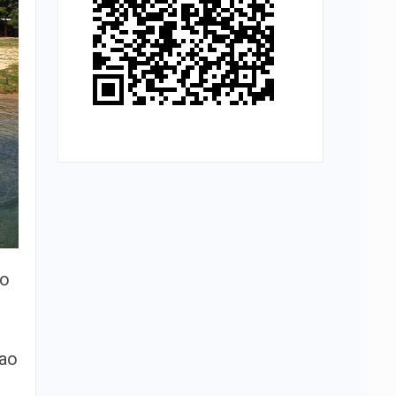
co
 ao