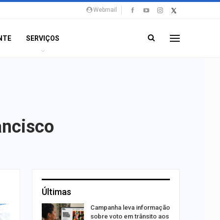
Webmail
NTE
SERVIÇOS
ancisco
Últimas
o Bairro
Campanha leva informação
s de 4 kg
sobre voto em trânsito aos