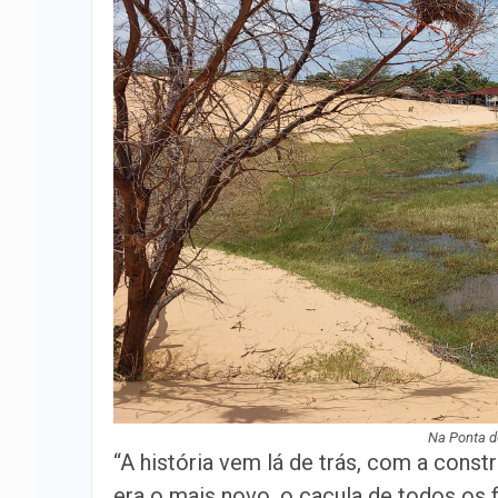
Na Ponta d
“A história vem lá de trás, com a const
era o mais novo, o caçula de todos os 