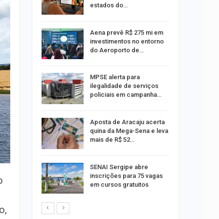
estados do…
 Viagem
Aena prevê R$ 275 mi em
investimentos no entorno
do Aeroporto de…
ina do
MPSE alerta para
ilegalidade de serviços
policiais em campanha…
Um Novo
Aposta de Aracaju acerta
quina da Mega-Sena e leva
mais de R$ 52…
a e
SENAI Sergipe abre
reso por
inscrições para 75 vagas
o
ica
em cursos gratuitos
o,