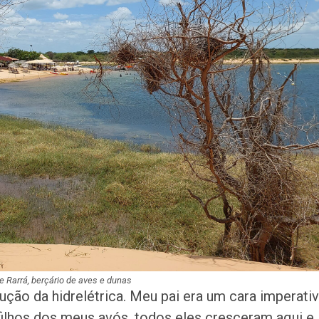
e Rarrá, berçário de aves e dunas
rução da hidrelétrica. Meu pai era um cara imperativ
filhos dos meus avós, todos eles cresceram aqui e