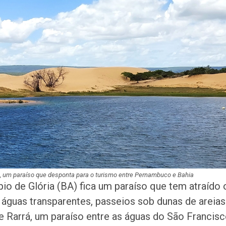
de crack
Champagne: Uma
de Pai e Filho
A Fabulosa Maqu
Tempo
Homem Aranha: 
Dia
Mulher é agredid
co, um paraíso que desponta para o turismo entre Pernambuco e Bahia
companheiro é p
io de Glória (BA) fica um paraíso que tem atraído 
violência domést
e águas transparentes, passeios sob dunas de areias
de Rarrá, um paraíso entre as águas do São Francisc