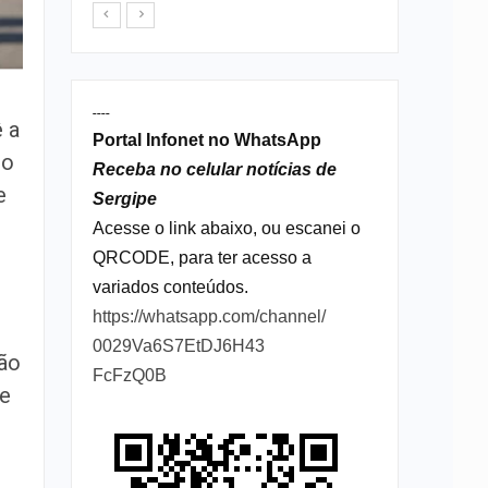
----
ê a
Portal Infonet no WhatsApp
ho
Receba no celular notícias de
e
Sergipe
Acesse o link abaixo, ou escanei o
QRCODE, para ter acesso a
variados conteúdos.
https://whatsapp.com/channel/
0029Va6S7EtDJ6H43
tão
FcFzQ0B
re