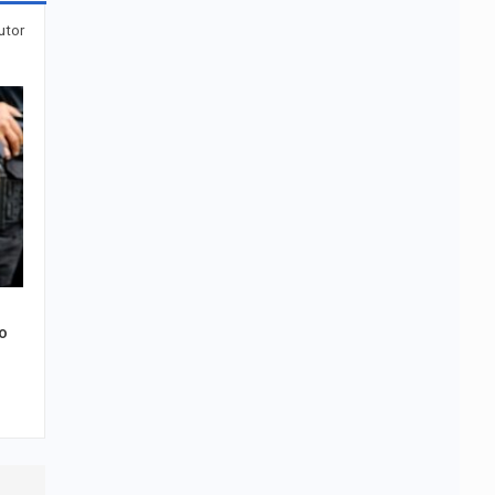
utor
o