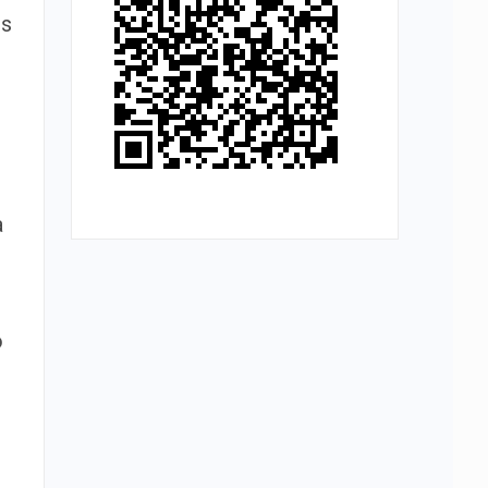
os
a
o