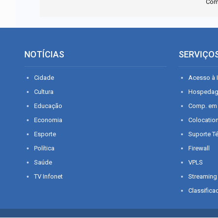
Com
NOTÍCIAS
SERVIÇO
Cidade
Acesso à I
Cultura
Hospeda
Educação
Comp. em
Economia
Colocatio
Esporte
Suporte T
Política
Firewall
Saúde
VPLS
TV Infonet
Streaming
Classifica