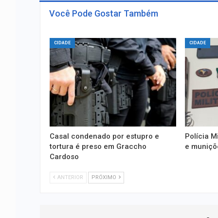
Você Pode Gostar Também
CIDADE
CIDADE
Casal condenado por estupro e
Polícia M
tortura é preso em Graccho
e muniçõ
Cardoso
ANTERIOR
PRÓXIMO