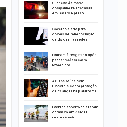
o para
Suspeito de matar
formação
companheira a facadas
s
em Gararu é preso
o às
Governo alerta para
olisão
golpes de renegociação
ibus em…
de dívidas nas redes
Homem é resgatado após
trulha
passar mal em carro
o dia 15
levado por…
AGU se reúne com
o indica
Discord e cobra proteção
lgumas
de crianças na plataforma
m de…
Eventos esportivos alteram
o trânsito em Aracaju
neste sábado