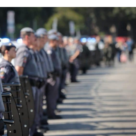
TSE cria conselh
monitorar desin
e IA nas eleiçõe
Homem fica pres
ferragens após c
entre carro e ôn
Aracaju recebe
espetáculo da Pa
Canina no próxim
de…
Previsão do temp
céu claro com a
nuvens neste fi
Insaciável