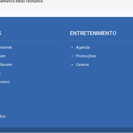
entários estão fechados.
S
ENTRETENIMENTO
nternet
Agenda
gem
Promoções
 Nuvem
Cinema
n
écnico
dos