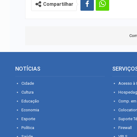
Compartilhar
Com
NOTÍCIAS
SERVIÇO
Cidade
Acesso à I
Cultura
Hospeda
Educação
Comp. em
Economia
Colocatio
Esporte
Suporte T
Política
Firewall
Saúde
VPLS