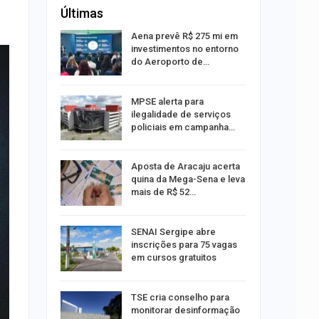
Últimas
 Viagem
Aena prevê R$ 275 mi em
investimentos no entorno
do Aeroporto de…
ina do
MPSE alerta para
ilegalidade de serviços
policiais em campanha…
Um Novo
Aposta de Aracaju acerta
quina da Mega-Sena e leva
mais de R$ 52…
a e
SENAI Sergipe abre
reso por
inscrições para 75 vagas
ica
em cursos gratuitos
sibilidade
TSE cria conselho para
rante o
monitorar desinformação