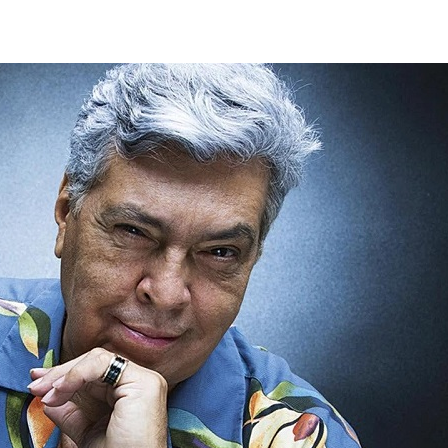
Champagne: Uma
de Pai e Filho
A Fabulosa Maqu
Tempo
Homem Aranha: 
Dia
Mulher é agredid
companheiro é p
violência domést
Sergipe terá pos
de chuva leve du