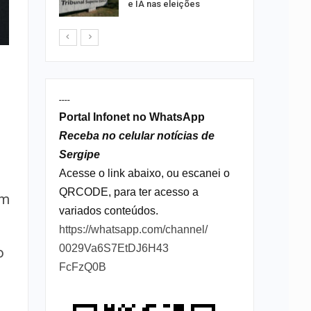
e IA nas eleições
----
Portal Infonet no WhatsApp
Receba no celular notícias de
Sergipe
Acesse o link abaixo, ou escanei o
QRCODE, para ter acesso a
um
variados conteúdos.
https://whatsapp.com/channel/
0029Va6S7EtDJ6H43
o
FcFzQ0B