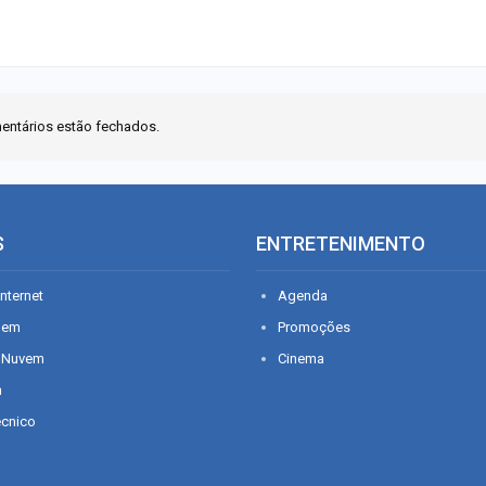
entários estão fechados.
S
ENTRETENIMENTO
nternet
Agenda
gem
Promoções
 Nuvem
Cinema
n
écnico