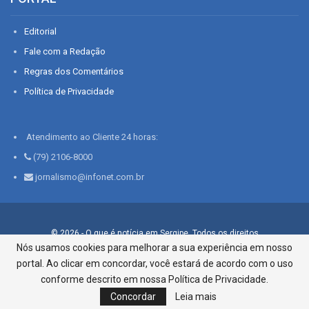
Editorial
Fale com a Redação
Regras dos Comentários
Política de Privacidade
Atendimento ao Cliente 24 horas:
(79) 2106-8000
jornalismo@infonet.com.br
© 2026 - O que é notícia em Sergipe. Todos os direitos
reservados.
Nós usamos cookies para melhorar a sua experiência em nosso
portal. Ao clicar em concordar, você estará de acordo com o uso
Infonet - Rua Monsenhor Silveira 276, Bairro São José |
Aracaju-SE, CEP 49015-030, Fone: 79.2106.8000 - CI Centro de
conforme descrito em nossa Política de Privacidade.
Informações LTDA
Concordar
Leia mais