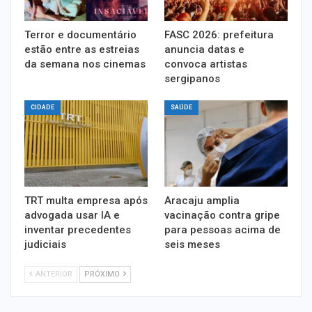
Terror e documentário
FASC 2026: prefeitura
estão entre as estreias
anuncia datas e
da semana nos cinemas
convoca artistas
sergipanos
CIDADE
SAÚDE
TRT multa empresa após
Aracaju amplia
advogada usar IA e
vacinação contra gripe
inventar precedentes
para pessoas acima de
judiciais
seis meses
ANTERIOR
PRÓXIMO