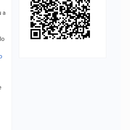
u a
lo
o
e