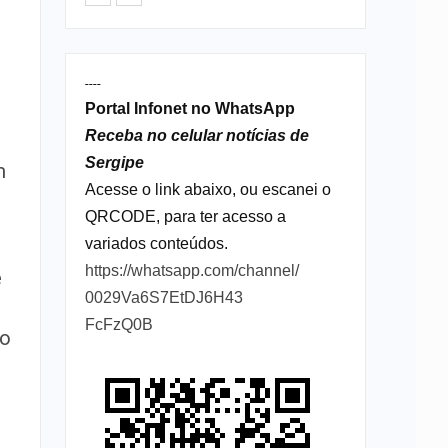
----
Portal Infonet no WhatsApp
Receba no celular notícias de
Sergipe
m
Acesse o link abaixo, ou escanei o
s
QRCODE, para ter acesso a
variados conteúdos.
https://whatsapp.com/channel/
e
0029Va6S7EtDJ6H43
o
FcFzQ0B
ão