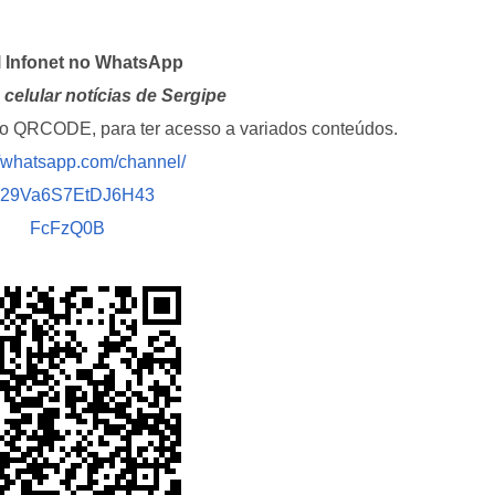
l Infonet no WhatsApp
celular notícias de Sergipe
i o QRCODE, para ter acesso a variados conteúdos.
//whatsapp.com/channel/
029Va6S7EtDJ6H43
FcFzQ0B