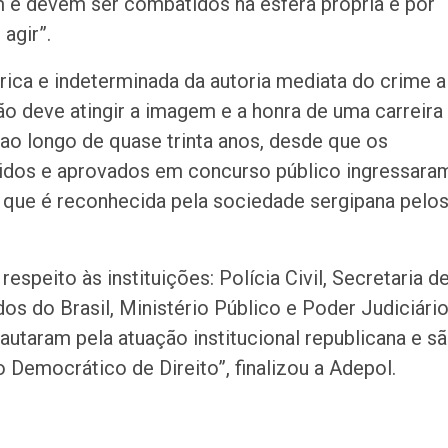
m e devem ser combatidos na esfera própria e por
agir”.
rica e indeterminada da autoria mediata do crime a
o deve atingir a imagem e a honra de uma carreira
o longo de quase trinta anos, desde que os
tidos e aprovados em concurso público ingressara
 e que é reconhecida pela sociedade sergipana pelo
espeito às instituições: Polícia Civil, Secretaria d
s do Brasil, Ministério Público e Poder Judiciári
utaram pela atuação institucional republicana e s
Democrático de Direito”, finalizou a Adepol.