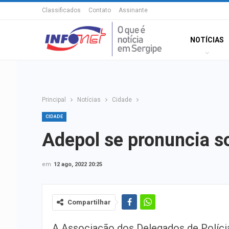
Classificados
Contato
Assinante
NOTÍCIAS
Principal
Notícias
Cidade
CIDADE
Adepol se pronuncia s
em
12 ago, 2022 20:25
Compartilhar
A Associação dos Delegados de Políci