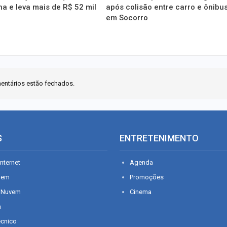
 e leva mais de R$ 52 mil
após colisão entre carro e ônibu
em Socorro
entários estão fechados.
S
ENTRETENIMENTO
nternet
Agenda
gem
Promoções
 Nuvem
Cinema
n
écnico