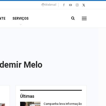
Webmail
NTE
SERVIÇOS
Ademir Melo
Últimas
a e
Campanha leva informação