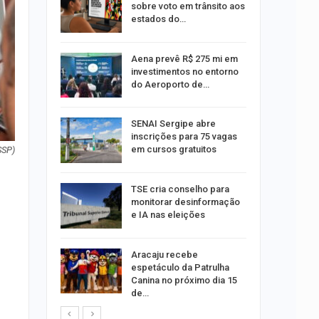
reso por
sobre voto em trânsito aos
ica
estados do…
sibilidade
Aena prevê R$ 275 mi em
rante o
investimentos no entorno
do Aeroporto de…
ng Jardins
SENAI Sergipe abre
 de
inscrições para 75 vagas
este…
em cursos gratuitos
SSP)
TSE cria conselho para
estupro de
monitorar desinformação
rgipe
e IA nas eleições
os pais
Aracaju recebe
o
espetáculo da Patrulha
pping
Canina no próximo dia 15
de…