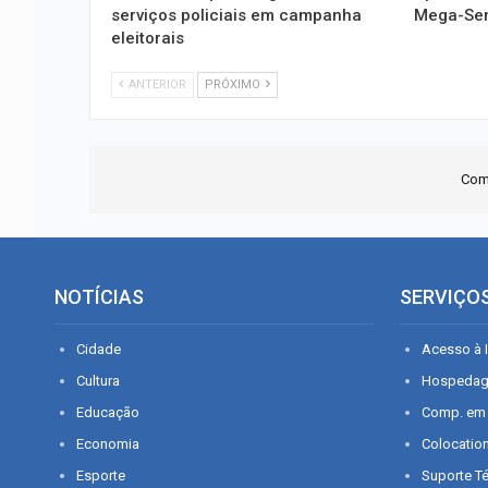
serviços policiais em campanha
Mega-Sena
eleitorais
ANTERIOR
PRÓXIMO
Com
NOTÍCIAS
SERVIÇO
Cidade
Acesso à I
Cultura
Hospeda
Educação
Comp. em
Economia
Colocatio
Esporte
Suporte T