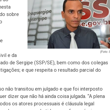
companheiro é p
nesta
violência domést
ndo sobre
Sergipe terá pos
o
de chuva leve du
fim de semana
ue
Adasfa e Shoppi
promovem ação
adoção animal n
(Foto: 
vil e da
stado de Sergipe (SSP/SE), bem como dos colegas
Homem é preso
tigações; e que respeita o resultado parcial do
investigado por 
vulnerável em Se
Fim de semana d
 não transitou em julgado e que foi interposto
tem programaçã
er dizer que não há ainda coisa julgada. “A plena
especial no Sho
Prêmio
todos os atores processuais é cláusula legal