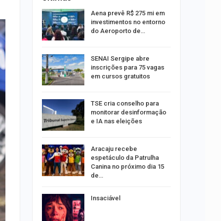
sibilidade
Aena prevê R$ 275 mi em
rante o
investimentos no entorno
do Aeroporto de…
ng Jardins
SENAI Sergipe abre
 de
inscrições para 75 vagas
este…
em cursos gratuitos
TSE cria conselho para
estupro de
monitorar desinformação
rgipe
e IA nas eleições
os pais
Aracaju recebe
o
espetáculo da Patrulha
pping
Canina no próximo dia 15
de…
s:
Insaciável
ia
sexta em…