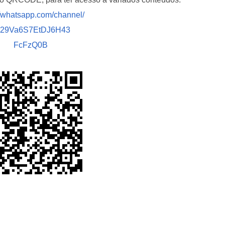
//whatsapp.com/channel/
029Va6S7EtDJ6H43
FcFzQ0B