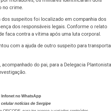
r moradores, os militares identificaram dois
o no crime.
 dos suspeitos foi localizado em companhia dos
sença dos responsáveis legais. Conforme o relato
 de faca contra a vítima após uma luta corporal.
ou com a ajuda de outro suspeito para transporta
, acompanhado do pai, para a Delegacia Plantonist
nvestigação.
l Infonet no WhatsApp
celular notícias de Sergipe
i o QRCODE, para ter acesso a variados conteúdos.