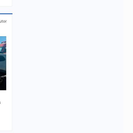
utor
s