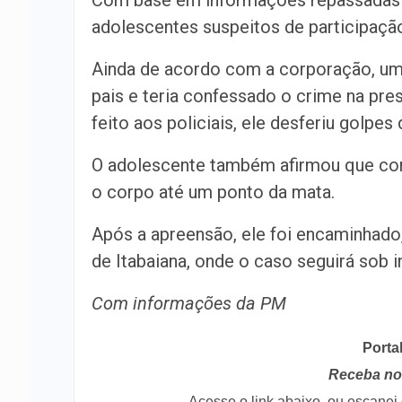
Com base em informações repassadas po
adolescentes suspeitos de participaçã
Ainda de acordo com a corporação, um
pais e teria confessado o crime na pre
feito aos policiais, ele desferiu golpes
O adolescente também afirmou que cont
o corpo até um ponto da mata.
Após a apreensão, ele foi encaminhado
de Itabaiana, onde o caso seguirá sob i
Com informações da PM
Porta
Receba no 
Acesse o link abaixo, ou escane