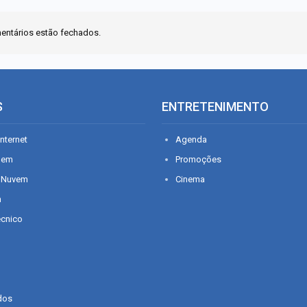
entários estão fechados.
S
ENTRETENIMENTO
nternet
Agenda
gem
Promoções
 Nuvem
Cinema
n
écnico
dos