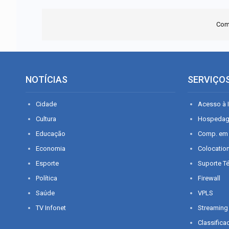
Com
NOTÍCIAS
SERVIÇO
Cidade
Acesso à I
Cultura
Hospeda
Educação
Comp. em
Economia
Colocatio
Esporte
Suporte T
Política
Firewall
Saúde
VPLS
TV Infonet
Streaming
Classifica