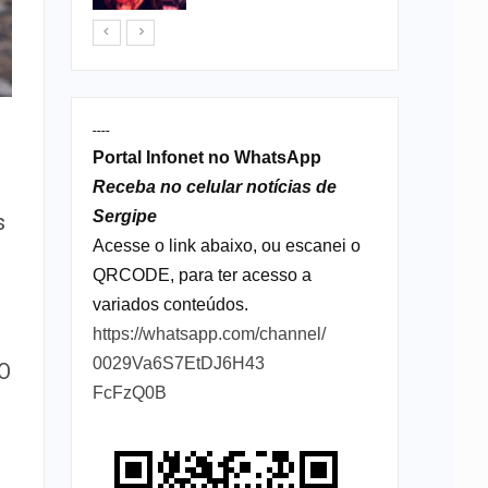
----
Portal Infonet no WhatsApp
Receba no celular notícias de
Sergipe
s
Acesse o link abaixo, ou escanei o
QRCODE, para ter acesso a
variados conteúdos.
https://whatsapp.com/channel/
0029Va6S7EtDJ6H43
 O
FcFzQ0B