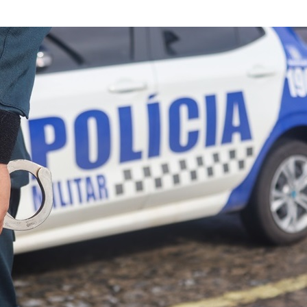
Sergipe terá pos
de chuva leve du
fim de semana
Adasfa e Shoppi
promovem ação
adoção animal n
Homem é preso
investigado por 
vulnerável em Se
Fim de semana d
tem programaçã
especial no Sho
Prêmio
Caso Flávia Barro
primeira audiênc
acontece nesta 