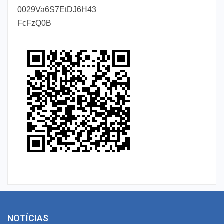
0029Va6S7EtDJ6H43
FcFzQ0B
NOTÍCIAS