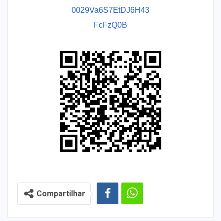
0029Va6S7EtDJ6H43
FcFzQ0B
Compartilhar