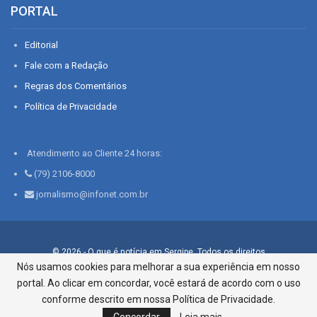
PORTAL
Editorial
Fale com a Redação
Regras dos Comentários
Política de Privacidade
Atendimento ao Cliente 24 horas:
(79) 2106-8000
jornalismo@infonet.com.br
© 2026 - O que é notícia em Sergipe. Todos os direitos
reservados.
Nós usamos cookies para melhorar a sua experiência em nosso
portal. Ao clicar em concordar, você estará de acordo com o uso
Infonet - Rua Monsenhor Silveira 276, Bairro São José |
Aracaju-SE, CEP 49015-030, Fone: 79.2106.8000 - CI Centro de
conforme descrito em nossa Política de Privacidade.
Informações LTDA