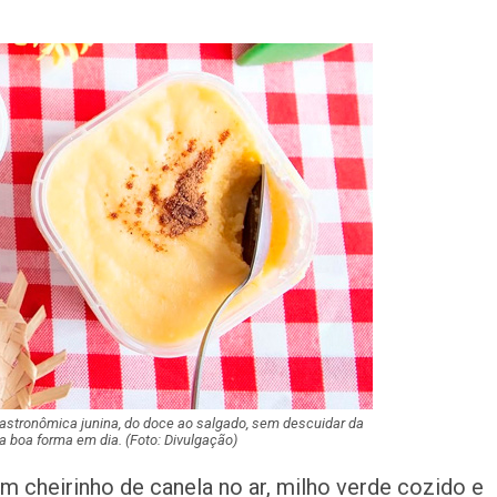
Homem é preso n
América com mai
de crack
Champagne: Uma
de Pai e Filho
A Fabulosa Maqu
Tempo
Homem Aranha: 
Dia
astronômica junina, do doce ao salgado, sem descuidar da
Mulher é agredid
a boa forma em dia. (Foto: Divulgação)
companheiro é p
violência domést
m cheirinho de canela no ar, milho verde cozido e