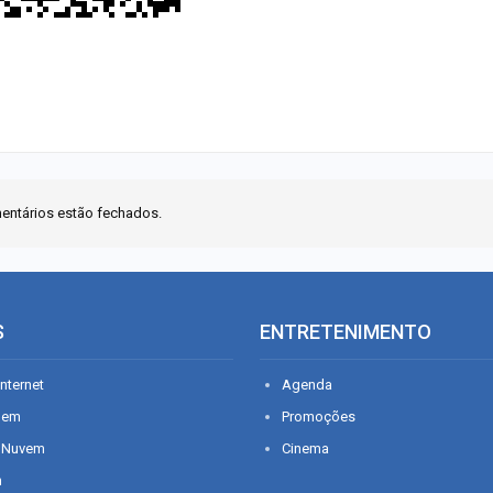
entários estão fechados.
S
ENTRETENIMENTO
nternet
Agenda
gem
Promoções
 Nuvem
Cinema
n