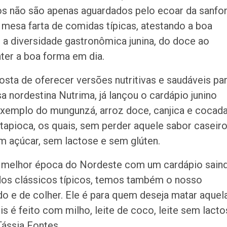
nos não são apenas aguardados pelo ecoar da sanfon
mesa farta de comidas típicas, atestando a boa
 a diversidade gastronômica junina, do doce ao
ter a boa forma em dia.
sta de oferecer versões nutritivas e saudáveis pa
a nordestina Nutrima, já lançou o cardápio junino
xemplo do mungunzá, arroz doce, canjica e cocada
 tapioca, os quais, sem perder aquele sabor caseiro
m açúcar, sem lactose e sem glúten.
à melhor época do Nordeste com um cardápio sain
dos clássicos típicos, temos também o nosso
do e de colher. Ele é para quem deseja matar aquel
s é feito com milho, leite de coco, leite sem lact
Tássia Fontes.