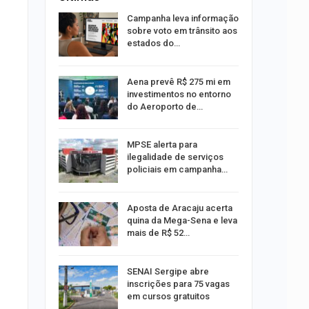
o Bairro
Campanha leva informação
s de 4 kg
sobre voto em trânsito aos
estados do…
 Viagem
Aena prevê R$ 275 mi em
investimentos no entorno
do Aeroporto de…
ina do
MPSE alerta para
ilegalidade de serviços
policiais em campanha…
Um Novo
Aposta de Aracaju acerta
quina da Mega-Sena e leva
mais de R$ 52…
a e
SENAI Sergipe abre
reso por
inscrições para 75 vagas
ica
em cursos gratuitos