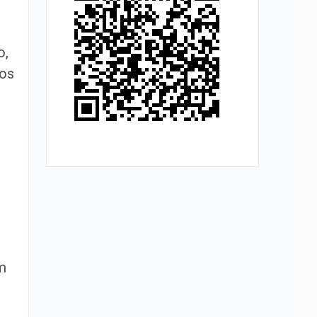
o,
mos
m