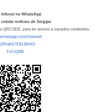
l Infonet no WhatsApp
celular notícias de Sergipe
i o QRCODE, para ter acesso a variados conteúdos.
//whatsapp.com/channel/
029Va6S7EtDJ6H43
FcFzQ0B