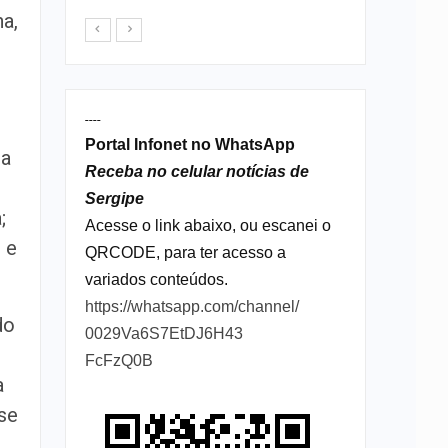
a,
----
Portal Infonet no WhatsApp
ra
Receba no celular notícias de
Sergipe
;
Acesse o link abaixo, ou escanei o
 e
QRCODE, para ter acesso a
variados conteúdos.
https://whatsapp.com/channel/
do
0029Va6S7EtDJ6H43
FcFzQ0B
a
ose