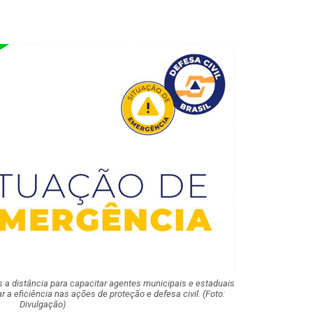
Polícia Civil inve
acidente que ma
na BR-235 em…
Câmara de Itabai
abre concurso 
salários de até R$
Filarmônica de I
realiza concert
homenagem ao D
Maurício Manieri 
Aracaju a turnê
Inesquecível
s a distância para capacitar agentes municipais e estaduais
Dia dos Pais: ce
 a eficiência nas ações de proteção e defesa civil. (Foto:
milhões de pess
Divulgação)