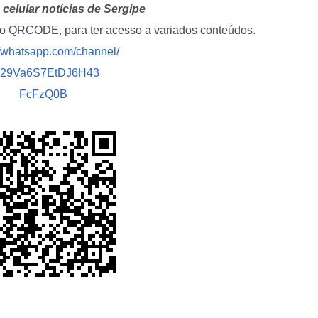
celular notícias de Sergipe
i o QRCODE, para ter acesso a variados conteúdos.
//whatsapp.com/channel/
029Va6S7EtDJ6H43
FcFzQ0B