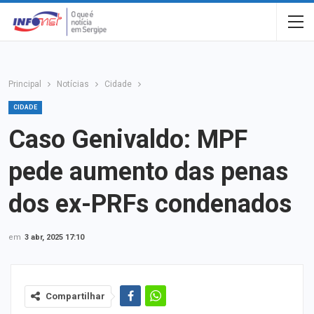
Principal
Notícias
Cidade
CIDADE
Caso Genivaldo: MPF
pede aumento das penas
dos ex-PRFs condenados
em
3 abr, 2025 17:10
Compartilhar