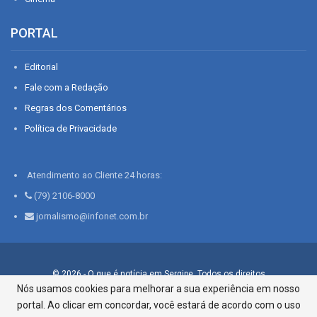
PORTAL
Editorial
Fale com a Redação
Regras dos Comentários
Política de Privacidade
Atendimento ao Cliente 24 horas:
(79) 2106-8000
jornalismo@infonet.com.br
© 2026 - O que é notícia em Sergipe. Todos os direitos
reservados.
Nós usamos cookies para melhorar a sua experiência em nosso
portal. Ao clicar em concordar, você estará de acordo com o uso
Infonet - Rua Monsenhor Silveira 276, Bairro São José |