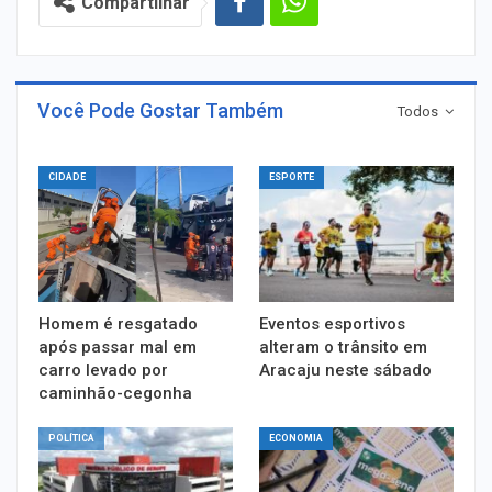
Compartilhar
Você Pode Gostar Também
Todos
CIDADE
ESPORTE
Homem é resgatado
Eventos esportivos
após passar mal em
alteram o trânsito em
carro levado por
Aracaju neste sábado
caminhão-cegonha
POLÍTICA
ECONOMIA