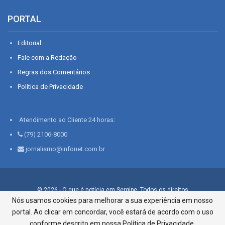
PORTAL
Editorial
Fale com a Redação
Regras dos Comentários
Política de Privacidade
Atendimento ao Cliente 24 horas:
(79) 2106-8000
jornalismo@infonet.com.br
© 2026 - O que é notícia em Sergipe. Todos os direitos
reservados.
Nós usamos cookies para melhorar a sua experiência em nosso
portal. Ao clicar em concordar, você estará de acordo com o uso
Infonet - Rua Monsenhor Silveira 276, Bairro São José |
Aracaju-SE, CEP 49015-030, Fone: 79.2106.8000 - CI Centro de
conforme descrito em nossa Política de Privacidade.