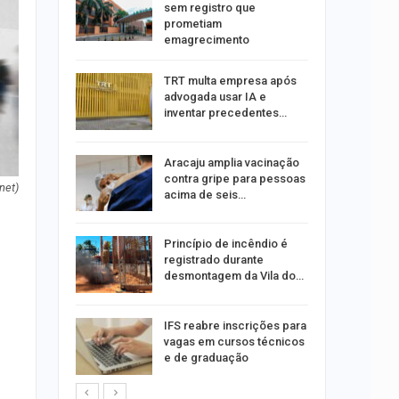
com
sem registro que
 3 mil
prometiam
emagrecimento
tabaiana
TRT multa empresa após
o em
advogada usar IA e
ia dos…
inventar precedentes…
traz a
Aracaju amplia vacinação
contra gripe para pessoas
onet)
acima de seis…
rca de 104
Princípio de incêndio é
oas
registrado durante
rar…
desmontagem da Vila do…
por
IFS reabre inscrições para
co de
vagas em cursos técnicos
to
e de graduação