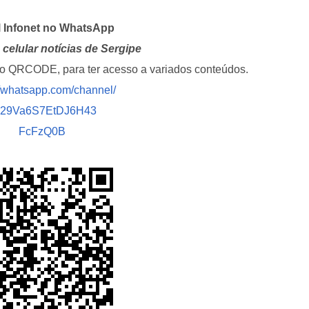
l Infonet no WhatsApp
celular notícias de Sergipe
i o QRCODE, para ter acesso a variados conteúdos.
//whatsapp.com/channel/
029Va6S7EtDJ6H43
FcFzQ0B