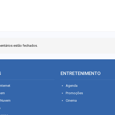
entários estão fechados.
S
ENTRETENIMENTO
nternet
Agenda
gem
Promoções
 Nuvem
Cinema
n