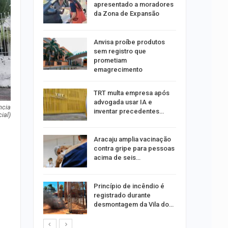
tou casal
apresentado a moradores
da Zona de Expansão
aninha
Anvisa proíbe produtos
com
sem registro que
 3 mil
prometiam
emagrecimento
tabaiana
TRT multa empresa após
o em
advogada usar IA e
ia dos…
ncia
inventar precedentes…
ial)
traz a
Aracaju amplia vacinação
contra gripe para pessoas
acima de seis…
rca de 104
Princípio de incêndio é
oas
registrado durante
rar…
desmontagem da Vila do…