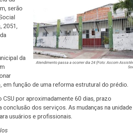
acidente que ma
im, serão
na BR-235 em…
Social
Câmara de Itabai
, 2051,
abre concurso 
 da
salários de até R$
Filarmônica de I
nicipal da
realiza concert
homenagem ao D
Atendimento passa a ocorrer dia 24 (Foto: Ascom Assistê
am
Soc
ionar
Maurício Manieri 
 em função de uma reforma estrutural do prédio.
Aracaju a turnê
Inesquecível
 CSU por aproximadamente 60 dias, prazo
Dia dos Pais: ce
a conclusão dos serviços. As mudanças na unidade
milhões de pess
ara usuários e profissionais.
pretendem comp
elos