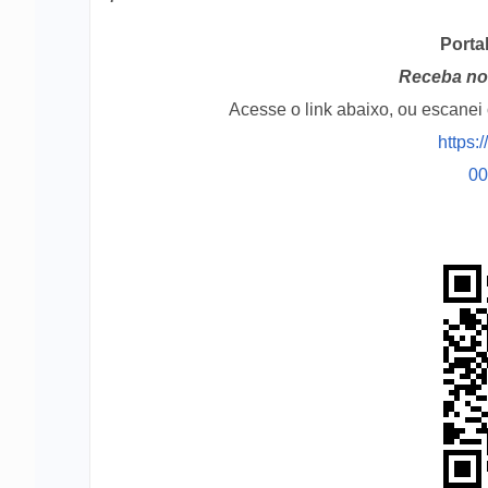
Porta
Receba no 
Acesse o link abaixo, ou escane
https:
0