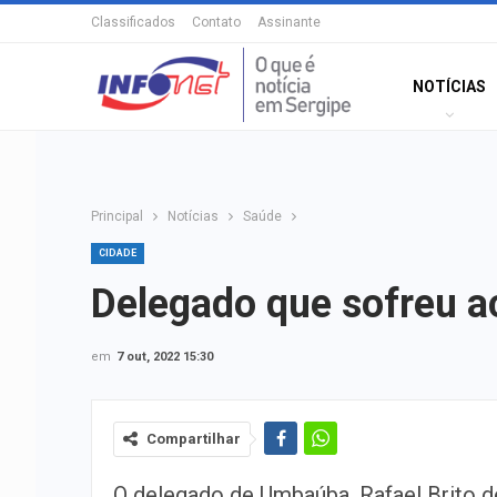
Classificados
Contato
Assinante
NOTÍCIAS
Principal
Notícias
Saúde
CIDADE
Delegado que sofreu a
em
7 out, 2022 15:30
Compartilhar
O delegado de Umbaúba, Rafael Brito de