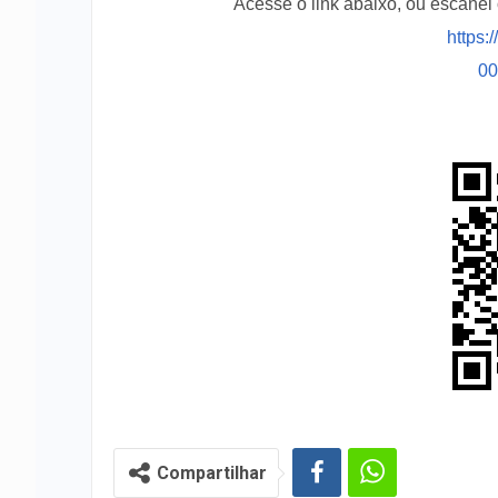
Acesse o link abaixo, ou escane
https:
0
Compartilhar