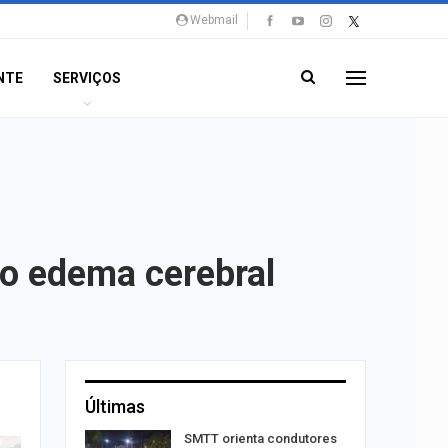
Webmail
NTE
SERVIÇOS
do edema cerebral
Últimas
stam por
SMTT orienta condutores