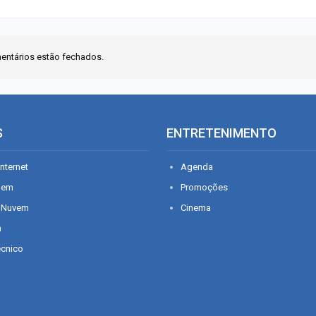
entários estão fechados.
S
ENTRETENIMENTO
nternet
Agenda
gem
Promoções
 Nuvem
Cinema
n
écnico