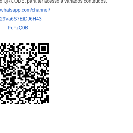
i o QRCODE, para ter acesso a variados conteúdos.
//whatsapp.com/channel/
029Va6S7EtDJ6H43
FcFzQ0B