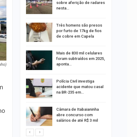
queiam
sobre aferição de radares
rro
nesta…
recebe
Três homens são presos
o projeto
por furto de 17kg de fios
de cobre em Capela
alhães é
Mais de 830 mil celulares
o na Praia
foram subtraídos em 2025,
aponta…
nho)
 exame de
Polícia Civil investiga
em
português
acidente que matou casal
na BR-235 em…
s morre
Câmara de Itabaianinha
mo
nto na SE-
abre concurso com
salários de até R$ 3 mil