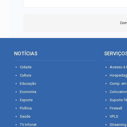
Com
NOTÍCIAS
SERVIÇO
Cidade
Acesso à I
Cultura
Hospeda
Educação
Comp. em
Economia
Colocatio
Esporte
Suporte T
Política
Firewall
Saúde
VPLS
TV Infonet
Streaming