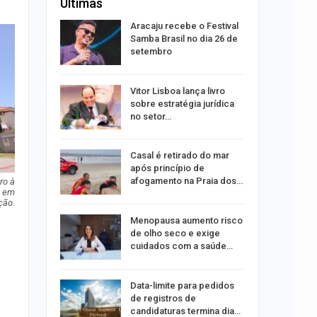
Últimas
rta canal
Aracaju recebe o Festival
durante
Samba Brasil no dia 26 de
setembro
 abre 60
Vitor Lisboa lança livro
 trabalho
sobre estratégia jurídica
do…
no setor…
do após
Casal é retirado do mar
to de
após princípio de
xual
afogamento na Praia dos…
ro à
e em
ção.
 eclipses;
Menopausa aumento risco
tir aos
de olho seco e exige
cuidados com a saúde…
ação do
Data-limite para pedidos
dificulta
de registros de
candidaturas termina dia…