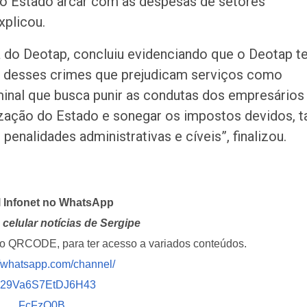
 o Estado arcar com as despesas de setores
xplicou.
 do Deotap, concluiu evidenciando que o Deotap 
es desses crimes que prejudicam serviços como
minal que busca punir as condutas dos empresários
ização do Estado e sonegar os impostos devidos, t
enalidades administrativas e cíveis”, finalizou.
l Infonet no WhatsApp
celular notícias de Sergipe
i o QRCODE, para ter acesso a variados conteúdos.
//whatsapp.com/channel/
029Va6S7EtDJ6H43
FcFzQ0B