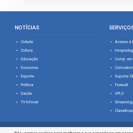
NOTÍCIAS
SERVIÇO
Cidade
Acesso à I
Cultura
Hospeda
Educação
Comp. em
Economia
Colocatio
Esporte
Suporte T
Política
Firewall
Saúde
VPLS
TV Infonet
Streaming
Classifica
© 2026 - O que é notícia em Sergipe. Todos os direitos reservados.