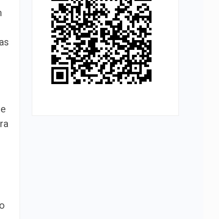
m
as
de
ra
to