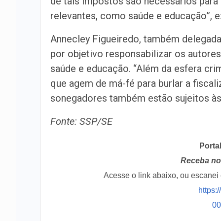
de tais impostos são necessários para
relevantes, como saúde e educação”, e
Annecley Figueiredo, também delegada
por objetivo responsabilizar os autor
saúde e educação. “Além da esfera cri
que agem de má-fé para burlar a fiscal
sonegadores também estão sujeitos às p
Fonte: SSP/SE
Porta
Receba no 
Acesse o link abaixo, ou escane
https:
0