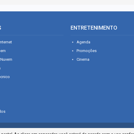
S
ENTRETENIMENTO
nternet
Agenda
gem
Promoções
 Nuvem
Cinema
n
écnico
dos
Infonet - Rua Monsenhor Silveira 2