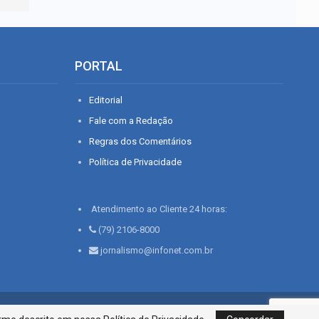
PORTAL
Editorial
Fale com a Redação
Regras dos Comentários
Política de Privacidade
Atendimento ao Cliente 24 horas:
(79) 2106-8000
jornalismo@infonet.com.br
76, Bairro São José | Aracaju-SE, CEP 49015-030, Fone: 79.2106.8000 - CI