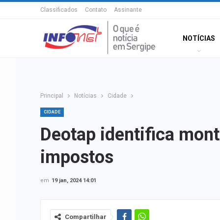
Classificados
Contato
Assinante
NOTÍCIAS
Principal
Notícias
Cidade
CIDADE
Deotap identifica mon
impostos
em
19 jan, 2024 14:01
Compartilhar