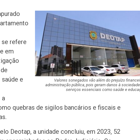
Corregedoria ofe
apurado
de atendimento 
partamento
correição no…
Rede de Talentos
 se refere
oportunidades de
te em
para egressos 
tigação
 de
Homem é indicia
ser filmado em a
 saúde e
importunação se
Valores sonegados vão além do prejuízo financei
administração pública, pois geram danos à sociedad
serviços essenciais como saúde e educa
 a
Agosto terá dois
saiba como assis
mo quebras de sigilos bancários e fiscais e
fenômenos
as.
Atraso na ampli
elo Deotap, a unidade concluiu, em 2023, 52
teste do pezinho 
diagnóstico da…