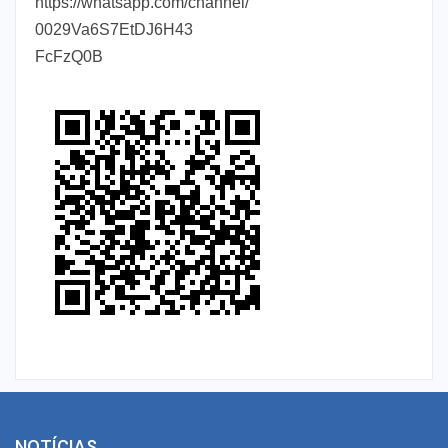
https://whatsapp.com/channel/
0029Va6S7EtDJ6H43
FcFzQ0B
NOTÍCIAS