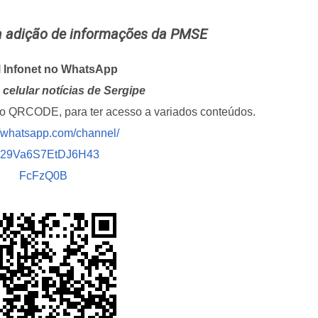
ra adição de informações da PMSE
l Infonet no WhatsApp
celular notícias de Sergipe
i o QRCODE, para ter acesso a variados conteúdos.
//whatsapp.com/channel/
029Va6S7EtDJ6H43
FcFzQ0B