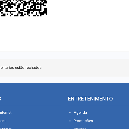
entários estão fechados.
S
ENTRETENIMENTO
nternet
Agenda
gem
Promoções