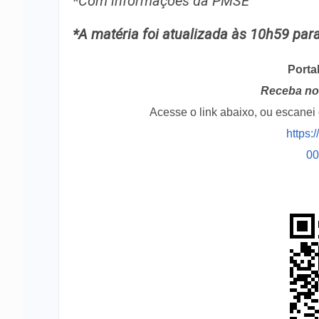
*Com informações da PMSE
*A matéria foi atualizada às 10h59 pa
Porta
Receba no 
Acesse o link abaixo, ou escane
https:
0