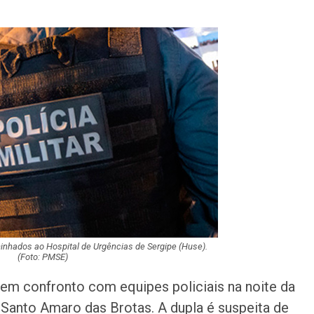
Idoso sofre mal 
colide veículo co
poste na Coroa 
Prouni 2026: div
resultado de nov
chamada para o 
Produção de pet
Sergipe aumento
junho
Plataforma GO S
disponibiliza vag
cozinheiro e…
inhados ao Hospital de Urgências de Sergipe (Huse).
(Foto: PMSE)
Três investigado
m confronto com equipes policiais na noite da
tráfico são pres
Baixo São Franc
e Santo Amaro das Brotas. A dupla é suspeita de