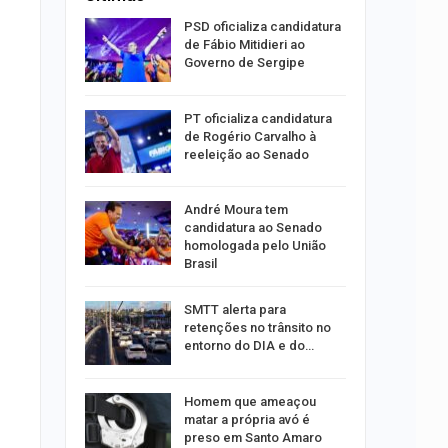
súbito e
PSD oficializa candidatura
ntra
de Fábio Mitidieri ao
do…
Governo de Sergipe
ulgado o
PT oficializa candidatura
a
de Rogério Carvalho à
2º…
reeleição ao Senado
róleo em
André Moura tem
u 1,7% em
candidatura ao Senado
homologada pelo União
Brasil
ergipe
SMTT alerta para
as para
retenções no trânsito no
entorno do DIA e do…
s por
Homem que ameaçou
os no
matar a própria avó é
isco
preso em Santo Amaro