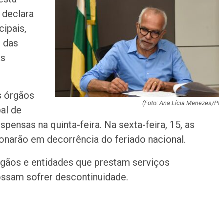
de atendimento 
 declara
correição no…
cipais,
Rede de Talentos
o das
oportunidades de
as
para egressos 
Homem é indicia
s órgãos
ser filmado em a
importunação se
(Foto: Ana Lícia Menezes/
al de
pensas na quinta-feira. Na sexta-feira, 15, as
Agosto terá dois
onarão em decorrência do feriado nacional.
saiba como assis
fenômenos
rgãos e entidades que prestam serviços
Atraso na ampli
ossam sofrer descontinuidade.
teste do pezinho 
diagnóstico da…