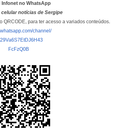
l Infonet no WhatsApp
celular notícias de Sergipe
i o QRCODE, para ter acesso a variados conteúdos.
//whatsapp.com/channel/
029Va6S7EtDJ6H43
FcFzQ0B