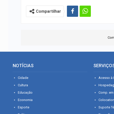
Compartilhar
Com
NOTÍCIAS
SERVIÇO
Cidade
Acesso à I
Cultura
Hospeda
Educação
Comp. em
Economia
Colocatio
Esporte
Suporte T