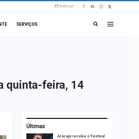
Webmail
NTE
SERVIÇOS
 quinta-feira, 14
Últimas
rta canal
Aracaju recebe o Festival