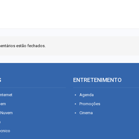
entários estão fechados.
S
ENTRETENIMENTO
nternet
Agenda
gem
Promoções
 Nuvem
Cinema
n
écnico