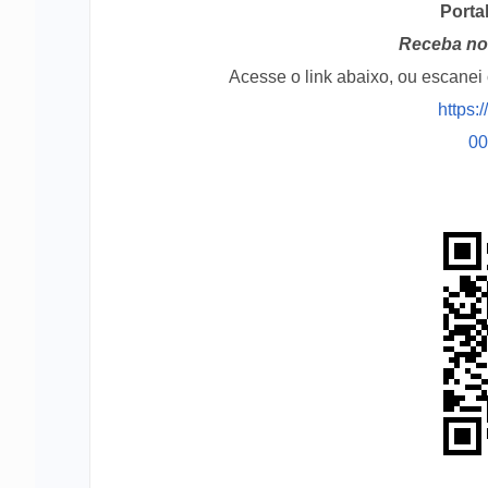
Porta
Receba no 
Acesse o link abaixo, ou escane
https:
0