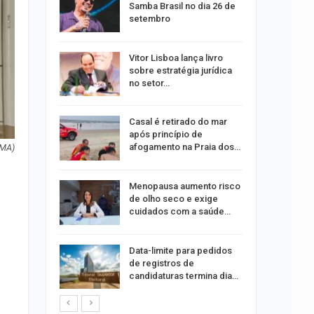
durante
Samba Brasil no dia 26 de
setembro
 abre 60
Vitor Lisboa lança livro
 trabalho
sobre estratégia jurídica
do…
no setor…
do após
Casal é retirado do mar
to de
após princípio de
xual
afogamento na Praia dos…
PMA)
 eclipses;
Menopausa aumento risco
tir aos
de olho seco e exige
cuidados com a saúde…
ação do
Data-limite para pedidos
dificulta
de registros de
candidaturas termina dia…