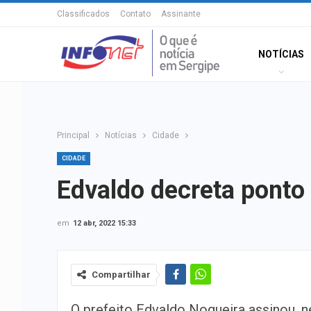
Classificados
Contato
Assinante
NOTÍCIAS
Principal
Notícias
Cidade
CIDADE
Edvaldo decreta ponto 
em
12 abr, 2022 15:33
Compartilhar
O prefeito Edvaldo Nogueira assinou, n