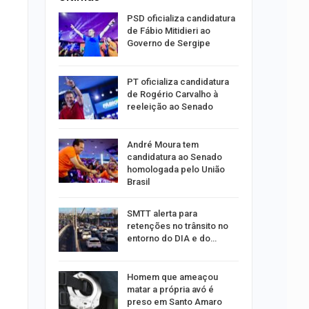
súbito e
PSD oficializa candidatura
ntra
de Fábio Mitidieri ao
do…
Governo de Sergipe
ulgado o
PT oficializa candidatura
a
de Rogério Carvalho à
2º…
reeleição ao Senado
róleo em
André Moura tem
u 1,7% em
candidatura ao Senado
homologada pelo União
Brasil
ergipe
SMTT alerta para
as para
retenções no trânsito no
entorno do DIA e do…
s por
Homem que ameaçou
os no
matar a própria avó é
isco
preso em Santo Amaro