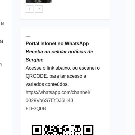
de
----
 a
Portal Infonet no WhatsApp
Receba no celular notícias de
Sergipe
m
Acesse o link abaixo, ou escanei o
QRCODE, para ter acesso a
variados conteúdos.
https://whatsapp.com/channel/
0029Va6S7EtDJ6H43
FcFzQ0B