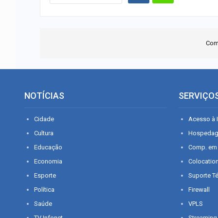
Com
NOTÍCIAS
SERVIÇO
Cidade
Acesso à I
Cultura
Hospeda
Educação
Comp. em
Economia
Colocatio
Esporte
Suporte T
Política
Firewall
Saúde
VPLS
TV Infonet
Streaming