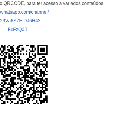
i o QRCODE, para ter acesso a variados conteúdos.
//whatsapp.com/channel/
029Va6S7EtDJ6H43
FcFzQ0B