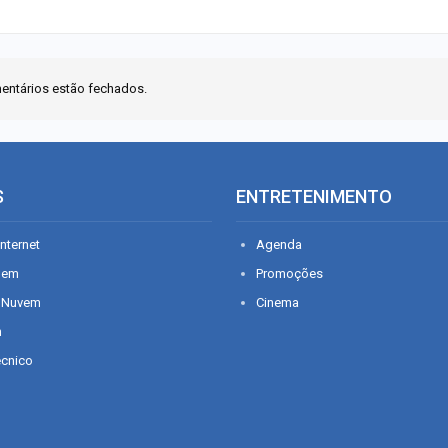
entários estão fechados.
S
ENTRETENIMENTO
nternet
Agenda
gem
Promoções
 Nuvem
Cinema
n
écnico