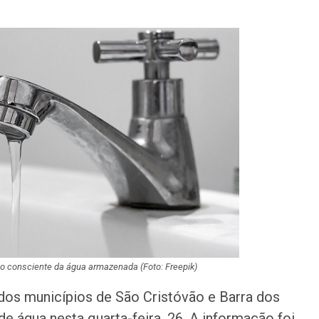
Idoso sofre mal 
colide veículo co
poste na Coroa 
Prouni 2026: div
resultado de nov
chamada para o 
Produção de pet
Sergipe aumento
junho
Plataforma GO S
disponibiliza vag
cozinheiro e…
 consciente da água armazenada (Foto: Freepik)
Três investigado
tráfico são pres
dos municípios de São Cristóvão e Barra dos
Baixo São Franc
 água nesta quarta-feira, 26. A informação foi