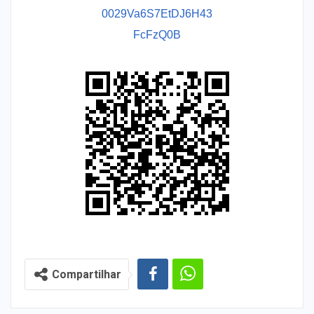
0029Va6S7EtDJ6H43
FcFzQ0B
Compartilhar