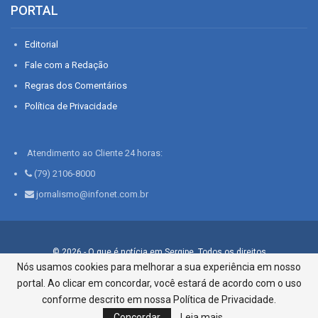
PORTAL
Editorial
Fale com a Redação
Regras dos Comentários
Política de Privacidade
Atendimento ao Cliente 24 horas:
(79) 2106-8000
jornalismo@infonet.com.br
© 2026 - O que é notícia em Sergipe. Todos os direitos
reservados.
Nós usamos cookies para melhorar a sua experiência em nosso
portal. Ao clicar em concordar, você estará de acordo com o uso
Infonet - Rua Monsenhor Silveira 276, Bairro São José |
Aracaju-SE, CEP 49015-030, Fone: 79.2106.8000 - CI Centro de
conforme descrito em nossa Política de Privacidade.
Informações LTDA
Concordar
Leia mais