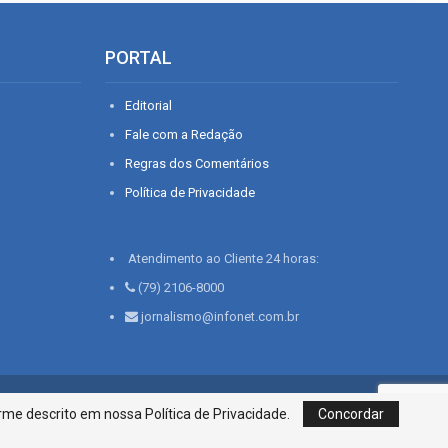
PORTAL
Editorial
Fale com a Redação
Regras dos Comentários
Política de Privacidade
Atendimento ao Cliente 24 horas:
(79) 2106-8000
jornalismo@infonet.com.br
76, Bairro São José | Aracaju-SE, CEP 49015-030, Fone: 79.2106.8000 - CI
me descrito em nossa Política de Privacidade.
Concordar
Centro de Informações LTDA