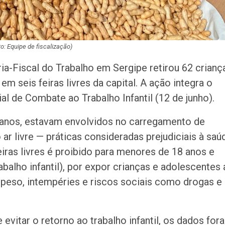
to: Equipe de fiscalização)
ria-Fiscal do Trabalho em Sergipe retirou 62 crianç
m seis feiras livres da capital. A ação integra o
al de Combate ao Trabalho Infantil (12 de junho).
 anos, estavam envolvidos no carregamento de
ar livre — práticas consideradas prejudiciais à saú
iras livres é proibido para menores de 18 anos e
abalho infantil), por expor crianças e adolescentes 
 peso, intempéries e riscos sociais como drogas e
 evitar o retorno ao trabalho infantil, os dados for