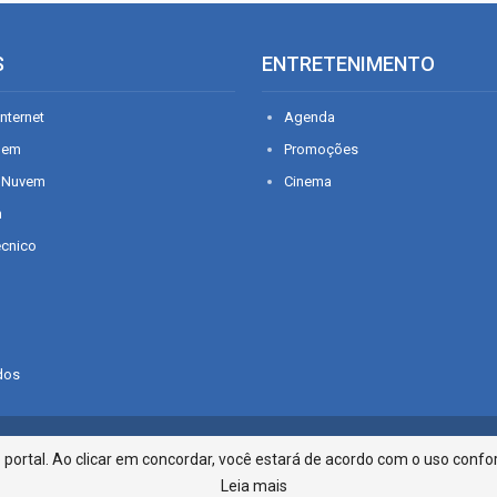
S
ENTRETENIMENTO
nternet
Agenda
gem
Promoções
 Nuvem
Cinema
n
écnico
dos
Infonet - Rua Monsenhor Silveira 2
ortal. Ao clicar em concordar, você estará de acordo com o uso confor
Leia mais