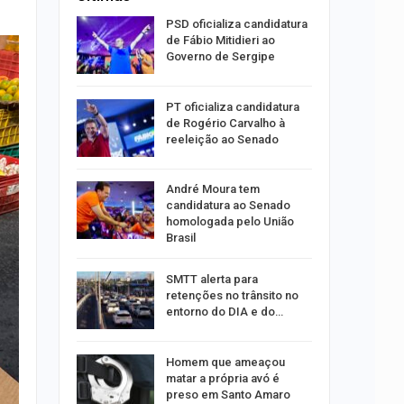
súbito e
PSD oficializa candidatura
ntra
de Fábio Mitidieri ao
do…
Governo de Sergipe
ulgado o
PT oficializa candidatura
a
de Rogério Carvalho à
2º…
reeleição ao Senado
róleo em
André Moura tem
u 1,7% em
candidatura ao Senado
homologada pelo União
Brasil
ergipe
SMTT alerta para
as para
retenções no trânsito no
entorno do DIA e do…
s por
Homem que ameaçou
os no
matar a própria avó é
isco
preso em Santo Amaro