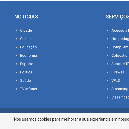
NOTÍCIAS
SERVIÇO
Cidade
Acesso à I
Cultura
Hospeda
Educação
Comp. em
Economia
Colocatio
Esporte
Suporte T
Política
Firewall
Saúde
VPLS
TV Infonet
Streaming
Classifica
© 2026 - O que é notícia em Sergipe. Todos os direitos reservados.
Nós usamos cookies para melhorar a sua experiência em nosso p