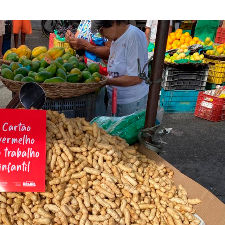
Idoso sofre mal 
colide veículo co
poste na Coroa 
Prouni 2026: div
resultado de nov
chamada para o 
Produção de pet
Sergipe aumento
junho
Plataforma GO S
disponibiliza vag
cozinheiro e…
Três investigado
tráfico são pres
Baixo São Franc