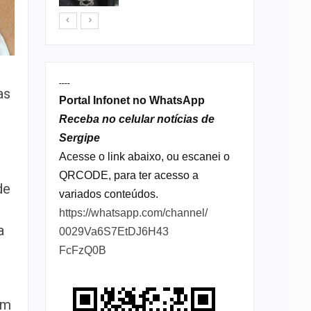
----
as
Portal Infonet no WhatsApp
Receba no celular notícias de
Sergipe
Acesse o link abaixo, ou escanei o
QRCODE, para ter acesso a
de
variados conteúdos.
https://whatsapp.com/channel/
a
0029Va6S7EtDJ6H43
FcFzQ0B
am