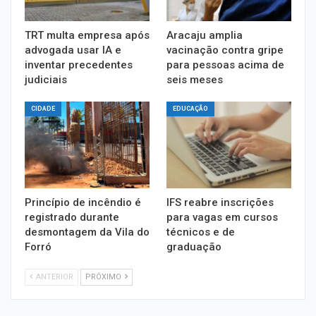
TRT multa empresa após
Aracaju amplia
advogada usar IA e
vacinação contra gripe
inventar precedentes
para pessoas acima de
judiciais
seis meses
CIDADE
EDUCAÇÃO
Princípio de incêndio é
IFS reabre inscrições
registrado durante
para vagas em cursos
desmontagem da Vila do
técnicos e de
Forró
graduação
ANTERIOR
PRÓXIMO