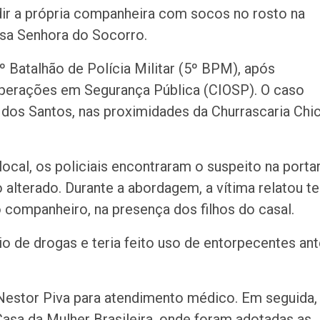
o trânsito em Ar
ir a própria companheira com socos no rosto na
neste sábado
sa Senhora do Socorro.
5º Batalhão de Polícia Militar (5º BPM), após
perações em Segurança Pública (CIOSP). O caso
dos Santos, nas proximidades da Churrascaria Chi
cal, os policiais encontraram o suspeito na portar
terado. Durante a abordagem, a vítima relatou te
 companheiro, na presença dos filhos do casal.
o de drogas e teria feito uso de entorpecentes an
Nestor Piva para atendimento médico. Em seguida,
asa da Mulher Brasileira, onde foram adotadas as