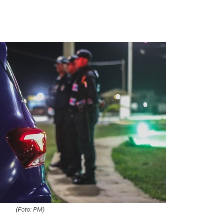
Suspeito de mat
companheira a f
em Gararu é pre
Governo alerta p
golpes de reneg
de dívidas nas r
Homem é resgat
passar mal em c
levado por…
AGU se reúne c
Discord e cobra
de crianças na p
(Foto: PM)
Eventos esportiv