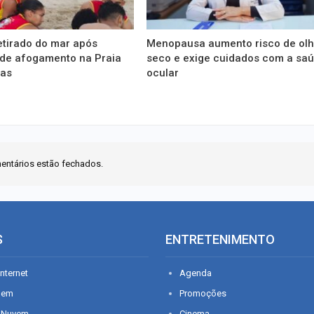
etirado do mar após
Menopausa aumento risco de ol
 de afogamento na Praia
seco e exige cuidados com a sa
tas
ocular
entários estão fechados.
S
ENTRETENIMENTO
nternet
Agenda
gem
Promoções
 Nuvem
Cinema