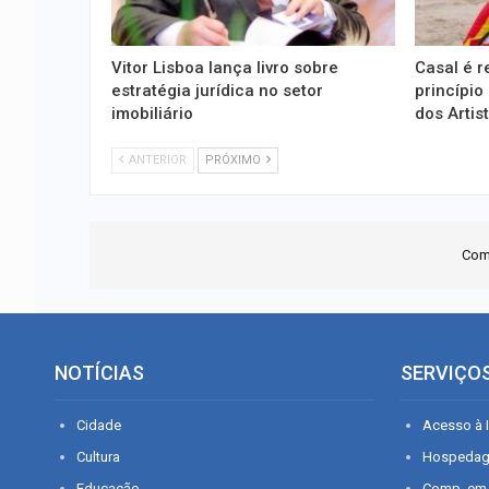
Vitor Lisboa lança livro sobre
Casal é r
estratégia jurídica no setor
princípio
imobiliário
dos Artis
ANTERIOR
PRÓXIMO
Com
NOTÍCIAS
SERVIÇO
Cidade
Acesso à I
Cultura
Hospeda
Educação
Comp. em