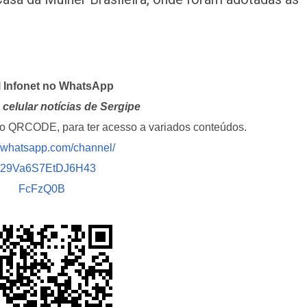
l Infonet no WhatsApp
celular notícias de Sergipe
i o QRCODE, para ter acesso a variados conteúdos.
//whatsapp.com/channel/
029Va6S7EtDJ6H43
FcFzQ0B