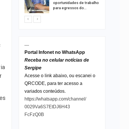
acaju
oportunidades de trabalho
para egressos do…
c
----
Portal Infonet no WhatsApp
Receba no celular notícias de
ia
Sergipe
r
Acesse o link abaixo, ou escanei o
QRCODE, para ter acesso a
variados conteúdos.
tes
https://whatsapp.com/channel/
0029Va6S7EtDJ6H43
FcFzQ0B