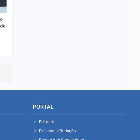
ho
úde
PORTAL
Editorial
Fale com a Redação
Regras dos Comentários