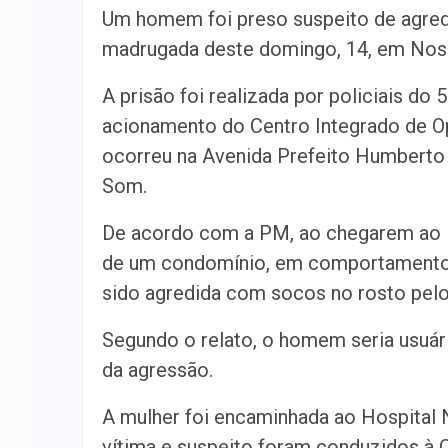
Um homem foi preso suspeito de agred
madrugada deste domingo, 14, em Nos
A prisão foi realizada por policiais do 
acionamento do Centro Integrado de O
ocorreu na Avenida Prefeito Humberto 
Som.
De acordo com a PM, ao chegarem ao lo
de um condomínio, em comportamento al
sido agredida com socos no rosto pelo
Segundo o relato, o homem seria usuári
da agressão.
A mulher foi encaminhada ao Hospital 
vítima e suspeito foram conduzidos à C